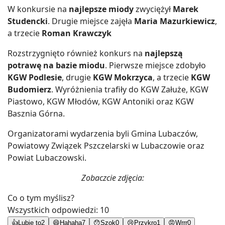
W konkursie na
najlepsze miody
zwyciężył
Marek
Studencki
. Drugie miejsce zajęła
Maria Mazurkiewicz
,
a trzecie
Roman Krawczyk
Rozstrzygnięto również konkurs na
najlepszą
potrawę na bazie miodu
. Pierwsze miejsce zdobyło
KGW Podlesie
, drugie
KGW Mokrzyca
, a trzecie
KGW
Budomierz
. Wyróżnienia trafiły do KGW Załuże, KGW
Piastowo, KGW Młodów, KGW Antoniki oraz KGW
Basznia Górna.
Organizatorami wydarzenia byli Gmina Lubaczów,
Powiatowy Związek Pszczelarski w Lubaczowie oraz
Powiat Lubaczowski.
Zobaczcie zdjęcia:
Co o tym myślisz?
Wszystkich odpowiedzi:
10
👍
Lubię to
2
😄
Hahaha
7
😯
Szok
0
😢
Przykro
1
😡
Wrrr
0