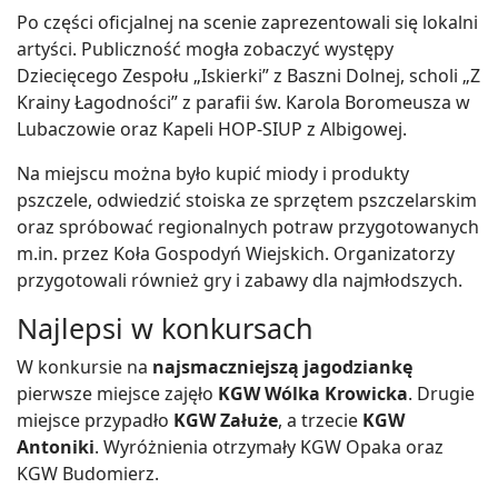
Po części oficjalnej na scenie zaprezentowali się lokalni
artyści. Publiczność mogła zobaczyć występy
Dziecięcego Zespołu „Iskierki” z Baszni Dolnej, scholi „Z
Krainy Łagodności” z parafii św. Karola Boromeusza w
Lubaczowie oraz Kapeli HOP-SIUP z Albigowej.
Na miejscu można było kupić miody i produkty
pszczele, odwiedzić stoiska ze sprzętem pszczelarskim
oraz spróbować regionalnych potraw przygotowanych
m.in. przez Koła Gospodyń Wiejskich. Organizatorzy
przygotowali również gry i zabawy dla najmłodszych.
Najlepsi w konkursach
W konkursie na
najsmaczniejszą jagodziankę
pierwsze miejsce zajęło
KGW Wólka Krowicka
. Drugie
miejsce przypadło
KGW Załuże
, a trzecie
KGW
Antoniki
. Wyróżnienia otrzymały KGW Opaka oraz
KGW Budomierz.