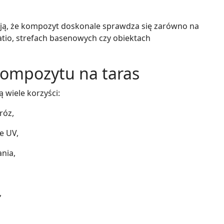
ją, że kompozyt doskonale sprawdza się zarówno na
atio, strefach basenowych czy obiektach
kompozytu na taras
wiele korzyści:
róz,
e UV,
nia,
,