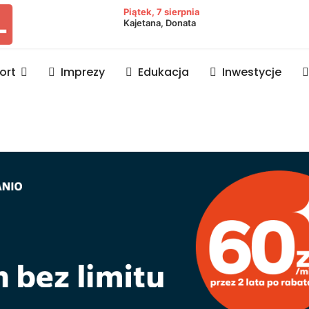
owiat lubaczowski
Piątek, 7 sierpnia
Kajetana, Donata
ort
Imprezy
Edukacja
Inwestycje