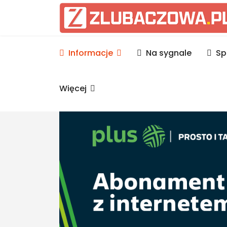
Informacje Lubaczów, p
Informacje
Na sygnale
Sp
Więcej