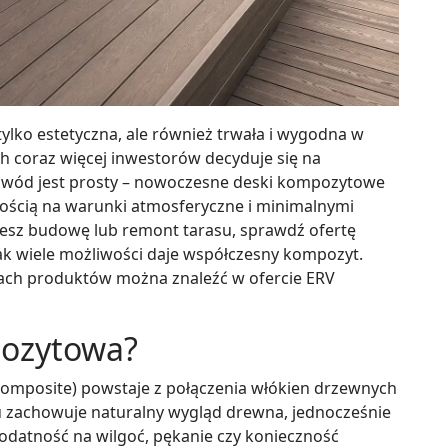
tylko estetyczna, ale również trwała i wygodna w
h coraz więcej inwestorów decyduje się na
owód jest prosty – nowoczesne deski kompozytowe
ością na warunki atmosferyczne i minimalnymi
jesz budowę lub remont tarasu, sprawdź ofertę
 jak wiele możliwości daje współczesny kompozyt.
iach produktów można znaleźć w ofercie ERV
pozytowa?
mposite) powstaje z połączenia włókien drzewnych
 zachowuje naturalny wygląd drewna, jednocześnie
 podatność na wilgoć, pękanie czy konieczność