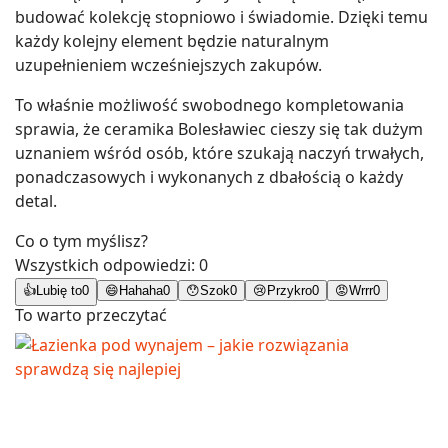
budować kolekcję stopniowo i świadomie. Dzięki temu
każdy kolejny element będzie naturalnym
uzupełnieniem wcześniejszych zakupów.
To właśnie możliwość swobodnego kompletowania
sprawia, że ceramika Bolesławiec cieszy się tak dużym
uznaniem wśród osób, które szukają naczyń trwałych,
ponadczasowych i wykonanych z dbałością o każdy
detal.
Co o tym myślisz?
Wszystkich odpowiedzi:
0
👍
Lubię to
0
😄
Hahaha
0
😯
Szok
0
😢
Przykro
0
😡
Wrrr
0
To warto przeczytać