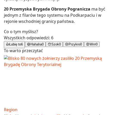
20 Przemyska Brygada Obrony Pogranicza
ma być
jednym z filarów tego systemu na Podkarpaciu i w
rejonie wschodniej granicy państwa.
Co o tym myślisz?
Wszystkich odpowiedzi:
6
👍
Lubię to
6
😄
Hahaha
0
😯
Szok
0
😢
Przykro
0
😡
Wrrr
0
To warto przeczytać
Region