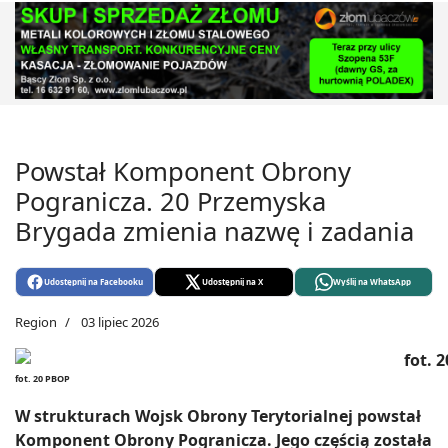
Powstał Komponent Obrony
Pogranicza. 20 Przemyska
Brygada zmienia nazwę i zadania
Udostępnij na Facebooku
Udostępnij na X
Wyślij na WhatsApp
Region
03 lipiec 2026
fot. 20 PBOP
W strukturach Wojsk Obrony Terytorialnej powstał
Komponent Obrony Pogranicza. Jego częścią została