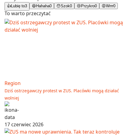
👍
Lubię to
3
😄
Hahaha
0
😯
Szok
0
😢
Przykro
0
😡
Wrrr
0
To warto przeczytać
Region
Dziś ostrzegawczy protest w ZUS. Placówki mogą działać
wolniej
17 czerwiec 2026