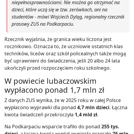
niepełnosprawnościami. Nie można go otrzymać na
dzieci, które uczą się w tzw. zerówkach, ani na
studentów - mówi Wojciech Dyląg, regionalny rzecznik
prasowy ZUS na Podkarpaciu.
Rzecznik wyjaśnia, że granica wieku liczona jest
rocznikowo. Oznacza to, że uczniowie ostatnich klas
techników, liceów oraz szkół policealnych także mogą
być uprawnieni do świadczenia, jeśli 20 albo 24 lata
ukończyli przed rozpoczęciem roku szkolnego.
W powiecie lubaczowskim
wypłacono ponad 1,7 mln zł
Z danych ZUS wynika, że w 2025 roku w całej Polsce
wypłacono wyprawki dla ponad
4,7 mln dzieci
. Łączna
kwota świadczeń przekroczyła
1,4 mld zł
.
Na Podkarpaciu wsparcie trafiło do ponad
255 tys.
dzieci
, a łączna kwota wypłat wyniosła przeszło
76 mln