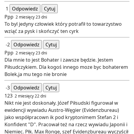
1
Odpowiedz
Cytuj
Ppp
2 miesięcy 23 dni
To byl jedyny człowiek który potrafił to towarzystwo
wziąć za pysk i skończyć ten cyrk
-2
Odpowiedz
Cytuj
Ppp
2 miesięcy 23 dni
Dla mnie to jest Bohater i zawsze będzie. Jestem
Piłsudczykiem. Dla kogoś innego moze byc bohaterem
Bolek,ja mu tego nie bronie
-3
Odpowiedz
Cytuj
123
2 miesięcy 22 dni
Nikt nie jest doskonały. Józef Piłsudski figurował w
ewidencji wywiadu Austro-Węgier (Evidenzbureau)
jako współpracown ik pod kryptonimem Stefan 2 i
Konfident "D". Pracował też na rzecz wywiadu Japonii i
Niemiec. Płk. Max Ronge, szef Evidenzbureau wyczyścił