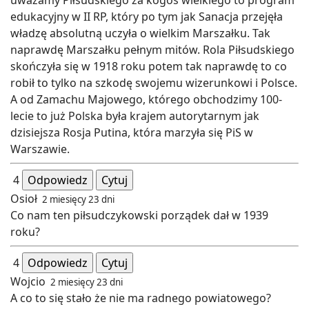
edukacyjny w II RP, który po tym jak Sanacja przejęła
władzę absolutną uczyła o wielkim Marszałku. Tak
naprawdę Marszałku pełnym mitów. Rola Piłsudskiego
skończyła się w 1918 roku potem tak naprawdę to co
robił to tylko na szkodę swojemu wizerunkowi i Polsce.
A od Zamachu Majowego, którego obchodzimy 100-
lecie to już Polska była krajem autorytarnym jak
dzisiejsza Rosja Putina, która marzyła się PiS w
Warszawie.
4
Odpowiedz
Cytuj
Osioł
2 miesięcy 23 dni
Co nam ten piłsudczykowski porządek dał w 1939
roku?
4
Odpowiedz
Cytuj
Wojcio
2 miesięcy 23 dni
A co to się stało że nie ma radnego powiatowego?