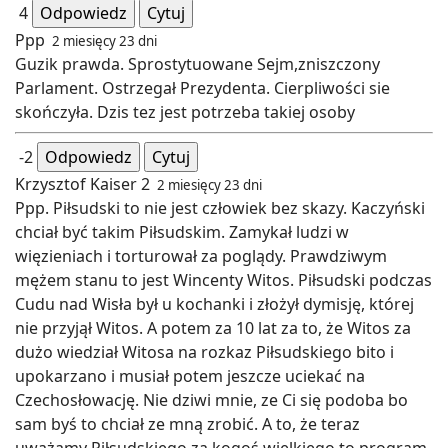
4
Odpowiedz
Cytuj
Ppp
2 miesięcy 23 dni
Guzik prawda. Sprostytuowane Sejm,zniszczony
Parlament. Ostrzegał Prezydenta. Cierpliwości sie
skończyła. Dzis tez jest potrzeba takiej osoby
-2
Odpowiedz
Cytuj
Krzysztof Kaiser 2
2 miesięcy 23 dni
Ppp. Piłsudski to nie jest człowiek bez skazy. Kaczyński
chciał być takim Piłsudskim. Zamykał ludzi w
więzieniach i torturował za poglądy. Prawdziwym
mężem stanu to jest Wincenty Witos. Piłsudski podczas
Cudu nad Wisła był u kochanki i złożył dymisję, której
nie przyjął Witos. A potem za 10 lat za to, że Witos za
dużo wiedział Witosa na rozkaz Piłsudskiego bito i
upokarzano i musiał potem jeszcze uciekać na
Czechosłowację. Nie dziwi mnie, ze Ci się podoba bo
sam byś to chciał ze mną zrobić. A to, że teraz
uważamy Piłsudskiego za kogoś wielkiego to program