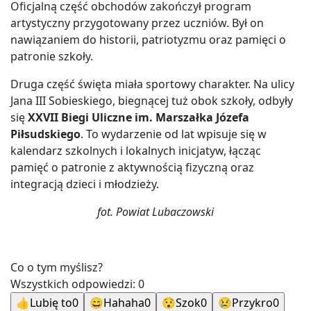
Oficjalną część obchodów zakończył program
artystyczny przygotowany przez uczniów. Był on
nawiązaniem do historii, patriotyzmu oraz pamięci o
patronie szkoły.
Druga część święta miała sportowy charakter. Na ulicy
Jana III Sobieskiego, biegnącej tuż obok szkoły, odbyły
się
XXVII Biegi Uliczne im. Marszałka Józefa
Piłsudskiego
. To wydarzenie od lat wpisuje się w
kalendarz szkolnych i lokalnych inicjatyw, łącząc
pamięć o patronie z aktywnością fizyczną oraz
integracją dzieci i młodzieży.
fot. Powiat Lubaczowski
Co o tym myślisz?
Wszystkich odpowiedzi:
0
👍
Lubię to
0
😄
Hahaha
0
😯
Szok
0
😢
Przykro
0