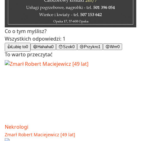
Co o tym myślisz?
Wszystkich odpowiedzi:
1
👍
Lubię to
0
😄
Hahaha
0
😯
Szok
0
😢
Przykro
1
😡
Wrrr
0
To warto przeczytać
Nekrologi
Zmarł Robert Maciejewicz [49 lat]