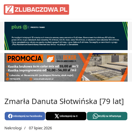
Informacje Lubaczów, powiat lub
Zmarła Danuta Słotwińska [79 lat]
Udostępnij na Facebooku
Udostępnij na X
Wyślij na WhatsApp
Nekrologi
07 lipiec 2026