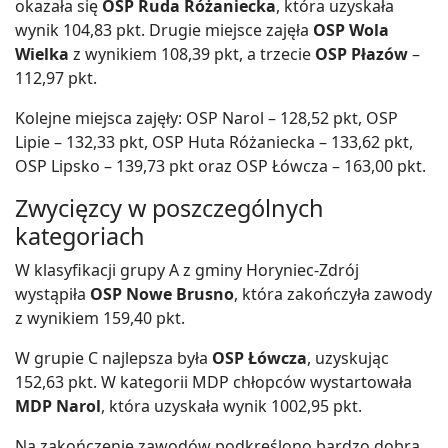
okazała się
OSP Ruda Różaniecka
, która uzyskała
wynik 104,83 pkt. Drugie miejsce zajęła
OSP Wola
Wielka
z wynikiem 108,39 pkt, a trzecie
OSP Płazów
–
112,97 pkt.
Kolejne miejsca zajęły: OSP Narol – 128,52 pkt, OSP
Lipie – 132,33 pkt, OSP Huta Różaniecka – 133,62 pkt,
OSP Lipsko – 139,73 pkt oraz OSP Łówcza – 163,00 pkt.
Zwycięzcy w poszczególnych
kategoriach
W klasyfikacji grupy A z gminy Horyniec-Zdrój
wystąpiła
OSP Nowe Brusno
, która zakończyła zawody
z wynikiem 159,40 pkt.
W grupie C najlepsza była
OSP Łówcza
, uzyskując
152,63 pkt. W kategorii MDP chłopców wystartowała
MDP Narol
, która uzyskała wynik 1002,95 pkt.
Na zakończenie zawodów podkreślono bardzo dobrą