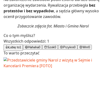
organizację wydarzenia. Rywalizacja przebiegła
bez
protestów i bez wypadków
, a sędzia główny wysoko
ocenił przygotowanie zawodów.
Zobaczcie zdjęcia fot. Miasto i Gmina Narol
Co o tym myślisz?
Wszystkich odpowiedzi:
1
👍
Lubię to
1
😄
Hahaha
0
😯
Szok
0
😢
Przykro
0
😡
Wrrr
0
To warto przeczytać