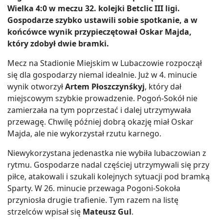
Wielka 4:0 w meczu 32. kolejki Betclic III ligi.
Gospodarze szybko ustawili sobie spotkanie, a w
końcówce wynik przypieczętował Oskar Majda,
który zdobył dwie bramki.
Mecz na Stadionie Miejskim w Lubaczowie rozpoczął
się dla gospodarzy niemal idealnie. Już w 4. minucie
wynik otworzył
Artem Płoszczynśkyj
, który dał
miejscowym szybkie prowadzenie. Pogoń-Sokół nie
zamierzała na tym poprzestać i dalej utrzymywała
przewagę. Chwilę później dobrą okazję miał Oskar
Majda, ale nie wykorzystał rzutu karnego.
Niewykorzystana jedenastka nie wybiła lubaczowian z
rytmu. Gospodarze nadal częściej utrzymywali się przy
piłce, atakowali i szukali kolejnych sytuacji pod bramką
Sparty. W 26. minucie przewaga Pogoni-Sokoła
przyniosła drugie trafienie. Tym razem na listę
strzelców wpisał się
Mateusz Gul
.