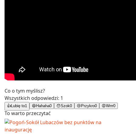
Co o tym myślisz?
Wszystkich odpowiedzi:
1
👍
Lubię to
1
😄
Hahaha
0
😯
Szok
0
😢
Przykro
0
😡
Wrrr
0
To warto przeczytać