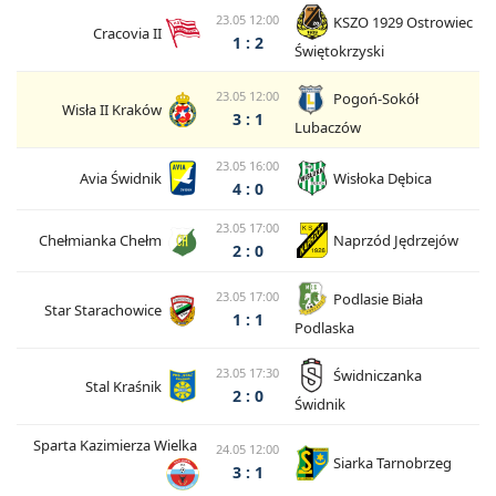
23.05 12:00
KSZO 1929 Ostrowiec
Cracovia II
1 : 2
Świętokrzyski
23.05 12:00
Pogoń-Sokół
Wisła II Kraków
3 : 1
Lubaczów
23.05 16:00
Avia Świdnik
Wisłoka Dębica
4 : 0
23.05 17:00
Chełmianka Chełm
Naprzód Jędrzejów
2 : 0
23.05 17:00
Podlasie Biała
Star Starachowice
1 : 1
Podlaska
23.05 17:30
Świdniczanka
Stal Kraśnik
2 : 0
Świdnik
Sparta Kazimierza Wielka
24.05 12:00
Siarka Tarnobrzeg
3 : 1