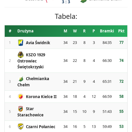
3 : 3
Tabela:
#
Drużyna
M
W
R
P
Bramki
Pkt
34
23
8
3
84:35
77
Avia Świdnik
1
KSZO 1929
34
22
8
4
66:30
74
2
Ostrowiec
Świętokrzyski
Chełmianka
34
21
9
4
65:31
72
3
Chełm
34
18
4
12
66:59
58
Korona Kielce II
4
Star
34
15
10
9
51:43
55
5
Starachowice
34
16
5
13
59:49
53
Czarni Połaniec
6