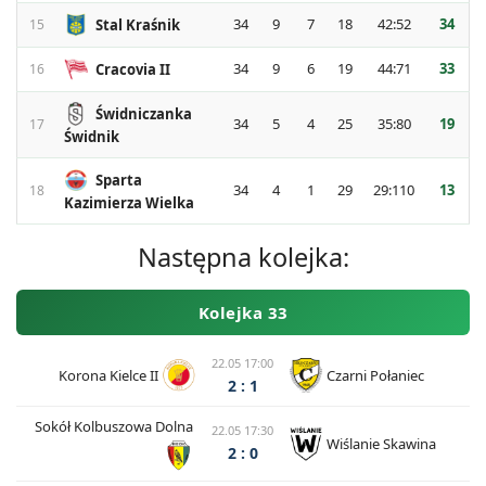
34
9
7
18
42:52
34
Stal Kraśnik
15
34
9
6
19
44:71
33
Cracovia II
16
Świdniczanka
34
5
4
25
35:80
19
17
Świdnik
Sparta
34
4
1
29
29:110
13
18
Kazimierza Wielka
Następna kolejka:
Kolejka 33
22.05 17:00
Korona Kielce II
Czarni Połaniec
2 : 1
Sokół Kolbuszowa Dolna
22.05 17:30
Wiślanie Skawina
2 : 0