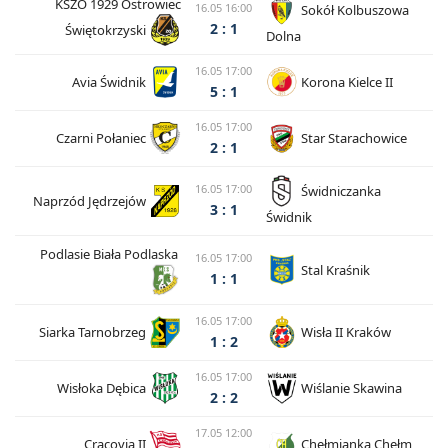
KSZO 1929 Ostrowiec
16.05 16:00
Sokół Kolbuszowa
2 : 1
Świętokrzyski
Dolna
16.05 17:00
Avia Świdnik
Korona Kielce II
5 : 1
16.05 17:00
Czarni Połaniec
Star Starachowice
2 : 1
16.05 17:00
Świdniczanka
Naprzód Jędrzejów
3 : 1
Świdnik
Podlasie Biała Podlaska
16.05 17:00
Stal Kraśnik
1 : 1
16.05 17:00
Siarka Tarnobrzeg
Wisła II Kraków
1 : 2
16.05 17:00
Wisłoka Dębica
Wiślanie Skawina
2 : 2
17.05 12:00
Cracovia II
Chełmianka Chełm