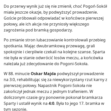
Do przerwy wynik już się nie zmienił, choć Pogoń-Sokół
miała jeszcze okazje, by podwyższyć prowadzenie.
Goście próbowali odpowiadać w końcówce pierwszej
połowy, ale ich akcje nie przyniosły większego
zagrożenia pod bramką gospodarzy.
Po zmianie stron lubaczowianie kontrolowali przebieg
spotkania. Mając dwubramkową przewagę, grali
spokojnie i cierpliwie czekali na kolejne szanse. Sparta
nie była w stanie odwrócić losów meczu, a końcówka
należała już zdecydowanie do Pogoni-Sokoła.
W 88. minucie
Oskar Majda
podwyższył prowadzenie
na 3:0, rehabilitując się za niewykorzystany rzut karny z
pierwszej połowy. Napastnik Pogoni-Sokoła nie
zakończył jednak meczu z jednym trafieniem. W
doliczonym czasie gry ponownie pokonał bramkarza
Sparty i ustalił wynik na
4:0
. Była to jego 17. bramka w
tym sezonie.