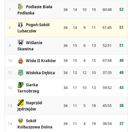
Podlasie Biała
34
14
10
10
60:48
52
7
Podlaska
Pogoń-Sokół
34
14
9
11
61:45
51
8
Lubaczów
Wiślanie
34
15
6
13
52:51
51
9
Skawina
34
15
4
15
67:58
49
Wisła II Kraków
10
34
12
12
10
37:35
48
Wisłoka Dębica
11
Siarka
34
11
10
13
59:52
43
12
Tarnobrzeg
Naprzód
34
11
5
18
45:55
38
13
Jędrzejów
Sokół
34
11
4
19
36:54
37
14
Kolbuszowa Dolna