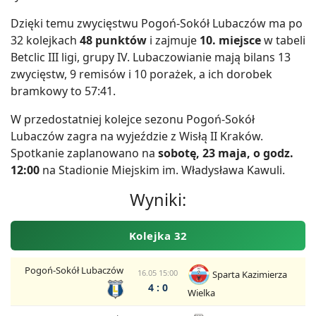
Dzięki temu zwycięstwu Pogoń-Sokół Lubaczów ma po
32 kolejkach
48 punktów
i zajmuje
10. miejsce
w tabeli
Betclic III ligi, grupy IV. Lubaczowianie mają bilans 13
zwycięstw, 9 remisów i 10 porażek, a ich dorobek
bramkowy to 57:41.
W przedostatniej kolejce sezonu Pogoń-Sokół
Lubaczów zagra na wyjeździe z Wisłą II Kraków.
Spotkanie zaplanowano na
sobotę, 23 maja, o godz.
12:00
na Stadionie Miejskim im. Władysława Kawuli.
Wyniki:
Kolejka 32
Pogoń-Sokół Lubaczów
16.05 15:00
Sparta Kazimierza
4 : 0
Wielka