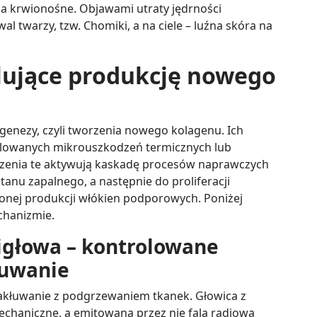
a krwionośne. Objawami utraty jędrności
l twarzy, tzw. Chomiki, a na ciele – luźna skóra na
lujące produkcję nowego
agenezy, czyli tworzenia nowego kolagenu. Ich
olowanych mikrouszkodzeń termicznych lub
zenia te aktywują kaskadę procesów naprawczych
tanu zapalnego, a następnie do proliferacji
onej produkcji włókien podporowych. Poniżej
chanizmie.
igłowa – kontrolowane
łuwanie
akłuwanie z podgrzewaniem tkanek. Głowica z
chaniczne, a emitowana przez nie fala radiowa