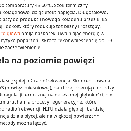
o temperatury 45-60°C. Szok termiczny
 kolagenowe, dając efekt napięcia. Długofalowo,
blasty do produkcji nowego kolagenu przez kilka
ję i dekolt, który redukuje też blizny i rozstępy.
kroigłowa
omija naskórek, uwalniając energię w
 ryzyko poparzeń i skraca rekonwalescencję do 1-3
ie zaczerwienienie.
pela na poziomie powięzi
ziała głębiej niż radiofrekwencja. Skoncentrowana
 (powięzi mięśniowej), na której operują chirurdzy
koagulacji termicznej na określonej głębokości, nie
zm uruchamia procesy regeneracyjne, które
 radiofrekwencji, HIFU działa głębiej i bardziej
cja działa płycej, ale na większej powierzchni,
 metody można łączyć.