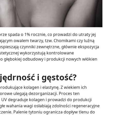
rze spada o 1% rocznie, co prowadzi do utraty jej
adającym owalem twarzy, tzw. Chomikami czy luźną
spieszają czynniki zewnętrzne, głównie ekspozycja
stetycznej wykorzystują kontrolowane
do głębokiej odbudowy i produkcji nowych włókien
jędrność i gęstość?
rodukujące kolagen i elastynę. Z wiekiem ich
orowe ulegają dezorganizacji. Proces ten
e UV degraduje kolagen i prowadzi do produkcji
łe wahania wagi osłabiają zdolności regeneracyjne
czenie. Palenie tytoniu ogranicza dopływ tlenu do