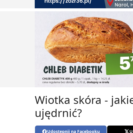
Wiotka skóra - jak
ujędrnić?
Udostępnij na Facebooku
U