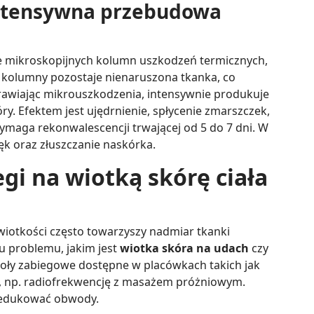
 intensywna przebudowa
ce mikroskopijnych kolumn uszkodzeń termicznych,
j kolumny pozostaje nienaruszona tkanka, co
rawiając mikrouszkodzenia, intensywnie produkuje
y. Efektem jest ujędrnienie, spłycenie zmarszczek,
wymaga rekonwalescencji trwającej od 5 do 7 dni. W
ęk oraz złuszczanie naskórka.
egi na wiotką skórę ciała
a wiotkości często towarzyszy nadmiar tkanki
ku problemu, jakim jest
wiotka skóra na udach
czy
okoły zabiegowe dostępne w placówkach takich jak
ie, np. radiofrekwencję z masażem próżniowym.
zredukować obwody.