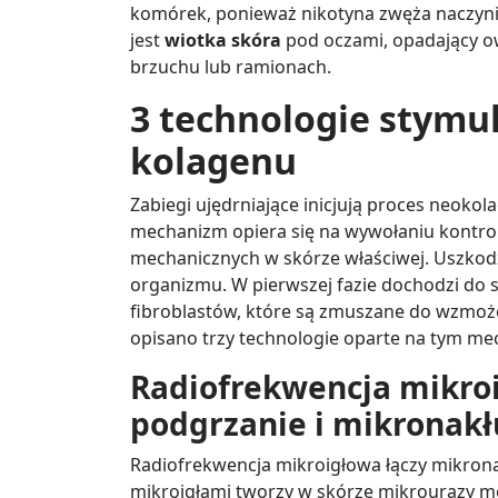
komórek, ponieważ nikotyna zwęża naczyni
jest
wiotka skóra
pod oczami, opadający owa
brzuchu lub ramionach.
3 technologie stymu
kolagenu
Zabiegi ujędrniające inicjują proces neokol
mechanizm opiera się na wywołaniu kontr
mechanicznych w skórze właściwej. Uszkod
organizmu. W pierwszej fazie dochodzi do s
fibroblastów, które są zmuszane do wzmoż
opisano trzy technologie oparte na tym me
Radiofrekwencja mikro
podgrzanie i mikronak
Radiofrekwencja mikroigłowa łączy mikron
mikroigłami tworzy w skórze mikrourazy me