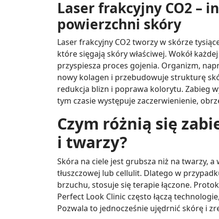
Laser frakcyjny CO2 –
powierzchni skóry
Laser frakcyjny CO2 tworzy w skórze tysią
które sięgają skóry właściwej. Wokół każde
przyspiesza proces gojenia. Organizm, nap
nowy kolagen i przebudowuje strukturę skór
redukcja blizn i poprawa kolorytu. Zabieg 
tym czasie występuje zaczerwienienie, obrz
Czym różnią się zabi
i twarzy?
Skóra na ciele jest grubsza niż na twarzy, 
tłuszczowej lub cellulit. Dlatego w przypad
brzuchu, stosuje się terapie łączone. Prot
Perfect Look Clinic często łączą technolog
Pozwala to jednocześnie ujędrnić skórę i 