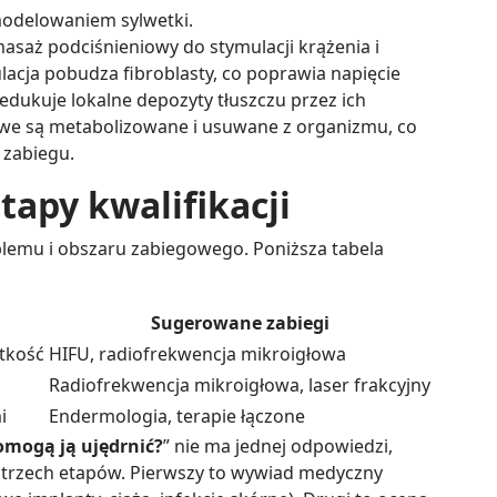
 modelowaniem sylwetki.
asaż podciśnieniowy do stymulacji krążenia i
acja pobudza fibroblasty, co poprawia napięcie
a redukuje lokalne depozyty tłuszczu przez ich
we są metabolizowane i usuwane z organizmu, co
 zabiegu.
tapy kwalifikacji
lemu i obszaru zabiegowego. Poniższa tabela
Sugerowane zabiegi
otkość
HIFU, radiofrekwencja mikroigłowa
Radiofrekwencja mikroigłowa, laser frakcyjny
i
Endermologia, terapie łączone
pomogą ją ujędrnić?
” nie ma jednej odpowiedzi,
 z trzech etapów. Pierwszy to wywiad medyczny