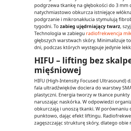
podgrzewa tkankę na głębokości do 3 mm d
natychmiastowo obkurcza istniejące włókna
podgrzanie i mikronakłucia stymulują fibro
tygodni. To
zabieg ujędrniający twarz
, szy
Technologia w zabiegu
radiofrekwencja mi
głębszych warstwach skóry. Minimalizuje to
dni, podczas których występuje jedynie lekk
HIFU – lifting bez skal
mięśniowej
HIFU (High-Intensity Focused Ultrasound) d
fala ultradźwięków dociera do warstwy SMAS
plastyczni. Energia tworzy w tkance punkty 
naruszając naskórka. W odpowiedzi organi
obkurczają i unoszą tkanki. W porównaniu do
punktowo, dając efekt liftingu. Radiofrekwen
zagęszczając strukturę skóry, dlatego obie