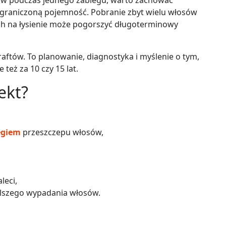
ftów podczas jednego zabiegu, warto zachować
ograniczoną pojemność. Pobranie zbyt wielu włosów
ych na łysienie może pogorszyć długoterminowy
raftów. To planowanie, diagnostyka i myślenie o tym,
 też za 10 czy 15 lat.
ekt?
egiem
przeszczepu włosów,
leci,
dalszego wypadania włosów.