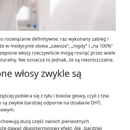
 rozwiązanie definitywne: raz wykonany zabieg i
o że w medycynie słowa „zawsze”, „nigdy” i „na 100%”
zepione włosy rzeczywiście mogą rosnąć przez wiele
naturalny. Nie oznacza to jednak, że są niezniszczalne.
ne włosy zwykle są
ciej pobiera się z tyłu i boków głowy, czyli z tzw.
y są zwykle bardziej odporne na działanie DHT,
nowym.
zachowują dużą część swoich pierwotnych
oże dawać długoterminowy efekt. Ale „bardziej