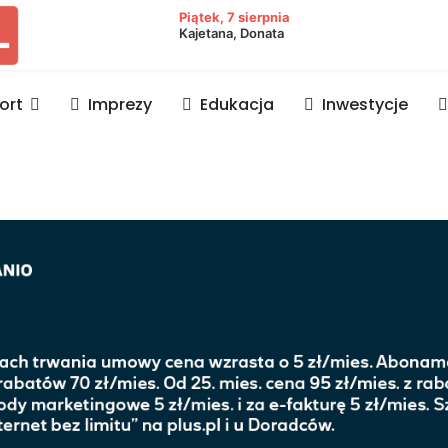
owiat lubaczowski
Piątek, 7 sierpnia
Kajetana, Donata
ort
Imprezy
Edukacja
Inwestycje