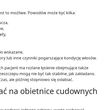
 jest to możliwe. Powodów może być kilka:
wcza,
we,
efy,
yło wskazane,
bory lub inne czynniki pogarszające kondycję włosów.
ch pacjent ma rozlane łysienie obejmujące także
eszczepu mogą nie być tak stabilne, jak zakładano.
as, ale później stopniowo się osłabiać.
ać na obietnice cudownych