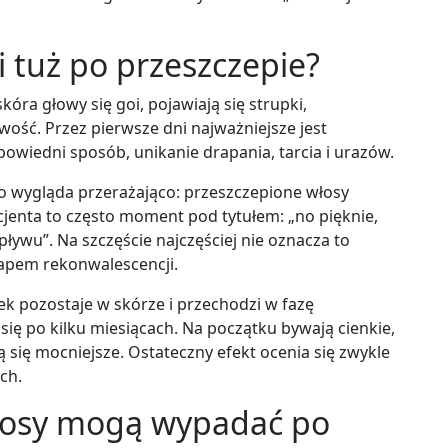
i tuż po przeszczepie?
óra głowy się goi, pojawiają się strupki,
wość. Przez pierwsze dni najważniejsze jest
powiedni sposób, unikanie drapania, tarcia i urazów.
co wygląda przerażająco: przeszczepione włosy
acjenta to często moment pod tytułem: „no pięknie,
ływu”. Na szczęście najczęściej nie oznacza to
etapem rekonwalescencji.
k pozostaje w skórze i przechodzi w fazę
ię po kilku miesiącach. Na początku bywają cienkie,
ą się mocniejsze. Ostateczny efekt ocenia się zwykle
ch.
łosy mogą wypadać po