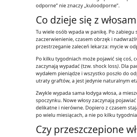
odporne” nie znaczy „kuloodporne”.
Co dzieje się z włosam
Tu wiele osób wpada w panikę. Po zabiegu sk
zaczerwienienie, czasem obrzęk i nadwrażli
przestrzeganie zaleceń lekarza: mycie w od
Po kilku tygodniach może pojawić się coś, 
zaczynają wypadać (tzw. shock loss
)
. Dla p
wydałem pieniądze i wszystko poszło do odp
utraty graftów, a jest jedynie naturalnym 
Zwykle wypada sama łodyga włosa, a miesze
spoczynku. Nowe włosy zaczynają pojawiać s
delikatne i nierówne. Dopiero z czasem staj
po wielu miesiącach, a nie po kilku tygodnia
Czy przeszczepione w