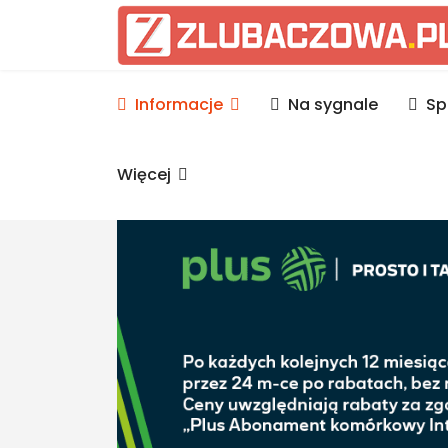
Informacje Lubaczów, p
Informacje
Na sygnale
Sp
Więcej