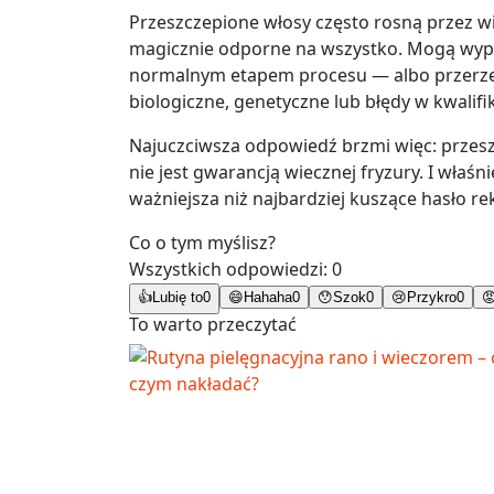
Przeszczepione włosy często rosną przez wi
magicznie odporne na wszystko. Mogą wypa
normalnym etapem procesu — albo przerzedza
biologiczne, genetyczne lub błędy w kwalifik
Najuczciwsza odpowiedź brzmi więc: przes
nie jest gwarancją wiecznej fryzury. I właś
ważniejsza niż najbardziej kuszące hasło r
Co o tym myślisz?
Wszystkich odpowiedzi:
0
👍
Lubię to
0
😄
Hahaha
0
😯
Szok
0
😢
Przykro
0

To warto przeczytać