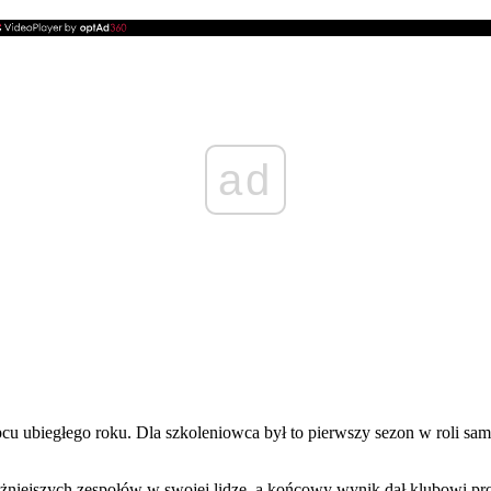
ad
 ubiegłego roku. Dla szkoleniowca był to pierwszy sezon w roli samo
iejszych zespołów w swojej lidze, a końcowy wynik dał klubowi prom