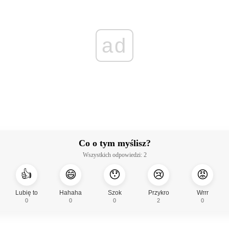
ad
Co o tym myślisz?
Wszystkich odpowiedzi:
2
👍
😄
😯
😢
😡
Lubię to
Hahaha
Szok
Przykro
Wrrr
0
0
0
2
0