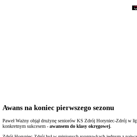
Awans na koniec pierwszego sezonu
Paweł Ważny objął drużynę seniorów KS Zdrój Horyniec-Zdrój w lipcu
konkretnym sukcesem -
awansem do klasy okręgowej
.
Zdrój Horyniec-Zdrój był w minionych rozgrywkach jednym z najważn