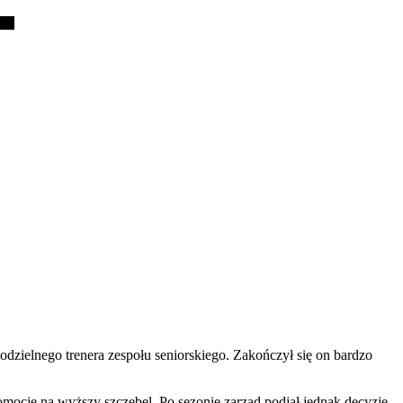
dzielnego trenera zespołu seniorskiego. Zakończył się on bardzo
ocję na wyższy szczebel. Po sezonie zarząd podjął jednak decyzję