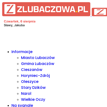
Informacje Lubaczów, powiat l
Czwartek, 6 sierpnia
Sławy, Jakuba
Informacje
Miasto Lubaczów
Gmina Lubaczów
Cieszanów
Horyniec-Zdrój
Oleszyce
Stary Dzików
Narol
Wielkie Oczy
Na sygnale