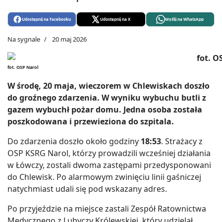
Udostępnij na Facebooku
Udostępnij na X
Wyślij na WhatsApp
Na sygnale
20 maj 2026
fot. OSP Narol
W środę, 20 maja, wieczorem w Chlewiskach doszło
do groźnego zdarzenia. W wyniku wybuchu butli z
gazem wybuchł pożar domu. Jedna osoba została
poszkodowana i przewieziona do szpitala.
Do zdarzenia doszło około godziny
18:53
. Strażacy z
OSP KSRG Narol, którzy prowadzili wcześniej działania
w Łówczy, zostali dwoma zastępami przedysponowani
do Chlewisk. Po alarmowym zwinięciu linii gaśniczej
natychmiast udali się pod wskazany adres.
Po przyjeździe na miejsce zastali Zespół Ratownictwa
Medycznego z Lubyczy Królewskiej, który udzielał