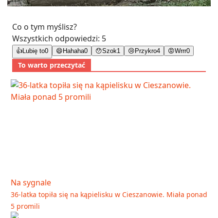
Co o tym myślisz?
Wszystkich odpowiedzi:
5
👍
Lubię to
0
😄
Hahaha
0
😯
Szok
1
😢
Przykro
4
😡
Wrrr
0
To warto przeczytać
Na sygnale
36-latka topiła się na kąpielisku w Cieszanowie. Miała ponad
5 promili