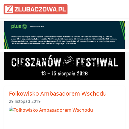
Informacje Lubaczów, powiat lub
Folkowisko Ambasadorem Wschodu
29 listopad 2019