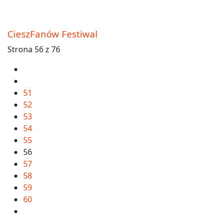
CieszFanów Festiwal
Strona 56 z 76
51
52
53
54
55
56
57
58
59
60