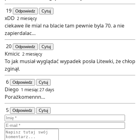
19
Odpowiedz
Cytuj
xDD
2 miesięcy
ciekawe ile mial na blacie tam pewnie byla 70. a nie
zapierdalac...
20
Odpowiedz
Cytuj
Kmicic
2 miesięcy
To jak musiał wyglądać wypadek posła Litewki, że chłop
zginął.
6
Odpowiedz
Cytuj
Diego
1 miesiąc 27 days
Porażkomennn…
5
Odpowiedz
Cytuj