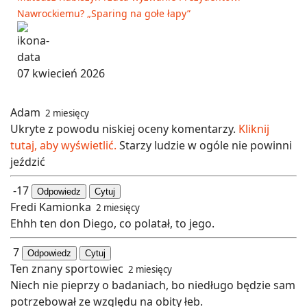
Nawrockiemu? „Sparing na gołe łapy”
07 kwiecień 2026
Adam
2 miesięcy
Ukryte z powodu niskiej oceny komentarzy.
Kliknij
tutaj, aby wyświetlić.
Starzy ludzie w ogóle nie powinni
jeździć
-17
Odpowiedz
Cytuj
Fredi Kamionka
2 miesięcy
Ehhh ten don Diego, co polatał, to jego.
7
Odpowiedz
Cytuj
Ten znany sportowiec
2 miesięcy
Niech nie pieprzy o badaniach, bo niedługo będzie sam
potrzebował ze względu na obity łeb.