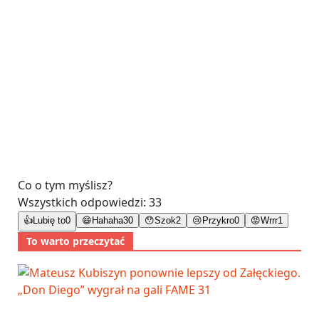
Co o tym myślisz?
Wszystkich odpowiedzi:
33
👍
Lubię to
0
😄
Hahaha
30
😯
Szok
2
😢
Przykro
0
😡
Wrrr
1
To warto przeczytać