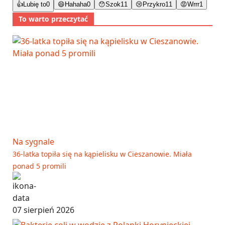
👍
Lubię to
0
😄
Hahaha
0
😯
Szok
11
😢
Przykro
11
😡
Wrrr
1
To warto przeczytać
Na sygnale
36-latka topiła się na kąpielisku w Cieszanowie. Miała
ponad 5 promili
07 sierpień 2026