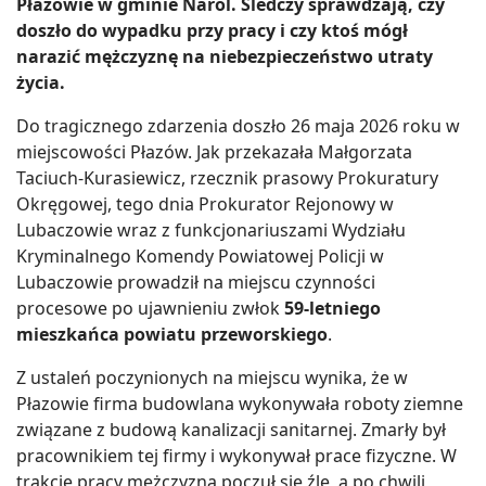
Płazowie w gminie Narol. Śledczy sprawdzają, czy
doszło do wypadku przy pracy i czy ktoś mógł
narazić mężczyznę na niebezpieczeństwo utraty
życia.
Do tragicznego zdarzenia doszło 26 maja 2026 roku w
miejscowości Płazów. Jak przekazała Małgorzata
Taciuch-Kurasiewicz, rzecznik prasowy Prokuratury
Okręgowej, tego dnia Prokurator Rejonowy w
Lubaczowie wraz z funkcjonariuszami Wydziału
Kryminalnego Komendy Powiatowej Policji w
Lubaczowie prowadził na miejscu czynności
procesowe po ujawnieniu zwłok
59-letniego
mieszkańca powiatu przeworskiego
.
Z ustaleń poczynionych na miejscu wynika, że w
Płazowie firma budowlana wykonywała roboty ziemne
związane z budową kanalizacji sanitarnej. Zmarły był
pracownikiem tej firmy i wykonywał prace fizyczne. W
trakcie pracy mężczyzna poczuł się źle, a po chwili