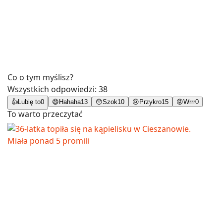
Co o tym myślisz?
Wszystkich odpowiedzi:
38
👍
Lubię to
0
😄
Hahaha
13
😯
Szok
10
😢
Przykro
15
😡
Wrrr
0
To warto przeczytać