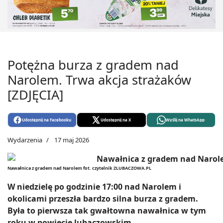
Potężna burza z gradem nad
Narolem. Trwa akcja strażaków
[ZDJĘCIA]
Udostępnij na Facebooku
Udostępnij na X
Wyślij na WhatsApp
Wydarzenia
17 maj 2026
Nawałnica z gradem nad Narolem fot. czytelnik ZLUBACZOWA.PL
W niedzielę po godzinie 17:00 nad Narolem i
okolicami przeszła bardzo silna burza z gradem.
Była to pierwsza tak gwałtowna nawałnica w tym
roku w powiecie lubaczowskim.