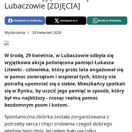
Lubaczowie [ZDJĘCIA]
Udostępnij na Facebooku
Udostępnij na X
Wyślij na WhatsApp
Wydarzenia
29 kwiecień 2026
W środę, 29 kwietnia, w Lubaczowie odbyła się
wyjątkowa akcja poświęcona pamięci Łukasza
Litewki - człowieka, który przez lata angażował się
w pomoc zwierzętom i wspierał tych, którzy nie
potrafią upomnieć się o siebie. Mieszkańcy spotkali
się w Rynku, by uczcić jego pamięć w sposób, który
był mu najbliższy - niosąc realną pomoc
bezdomnym psom i kotom.
Spontaniczna zbiórka została zorganizowana z
potrzeby serca i chęci zrobienia czegoś dobrego
właśnie tego dnia. Jej celem było nie tylko