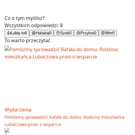
Co o tym myślisz?
Wszystkich odpowiedzi:
8
👍
Lubię to
8
😄
Hahaha
0
😯
Szok
0
😢
Przykro
0
😡
Wrrr
0
To warto przeczytać
Wydarzenia
Pomóżmy sprowadzić Rafała do domu. Rodzina mieszkańca
Lubaczowa prosi o wsparcie