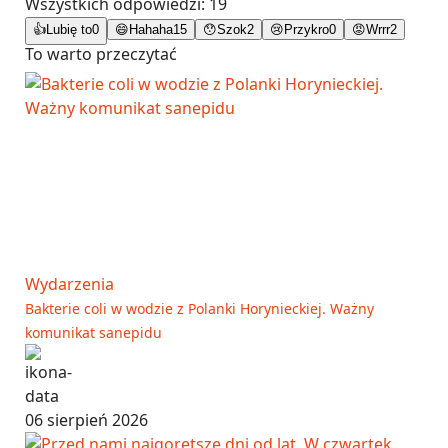
Wszystkich odpowiedzi:
19
👍
Lubię to
0
😄
Hahaha
15
😯
Szok
2
😢
Przykro
0
😡
Wrrr
2
To warto przeczytać
Wydarzenia
Bakterie coli w wodzie z Polanki Horynieckiej. Ważny
komunikat sanepidu
06 sierpień 2026