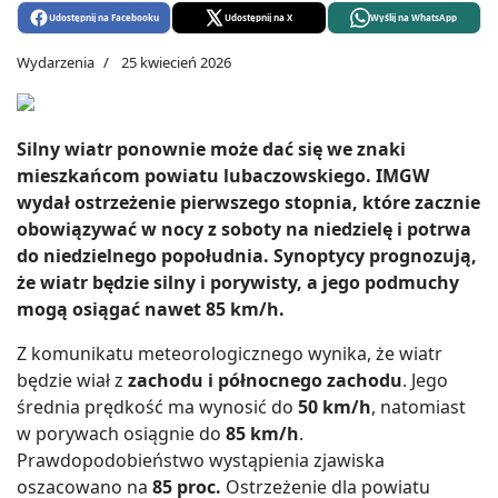
Udostępnij na Facebooku
Udostępnij na X
Wyślij na WhatsApp
Wydarzenia
25 kwiecień 2026
Silny wiatr ponownie może dać się we znaki
mieszkańcom powiatu lubaczowskiego. IMGW
wydał ostrzeżenie pierwszego stopnia, które zacznie
obowiązywać w nocy z soboty na niedzielę i potrwa
do niedzielnego popołudnia. Synoptycy prognozują,
że wiatr będzie silny i porywisty, a jego podmuchy
mogą osiągać nawet 85 km/h.
Z komunikatu meteorologicznego wynika, że wiatr
będzie wiał z
zachodu i północnego zachodu
. Jego
średnia prędkość ma wynosić do
50 km/h
, natomiast
w porywach osiągnie do
85 km/h
.
Prawdopodobieństwo wystąpienia zjawiska
oszacowano na
85 proc.
Ostrzeżenie dla powiatu