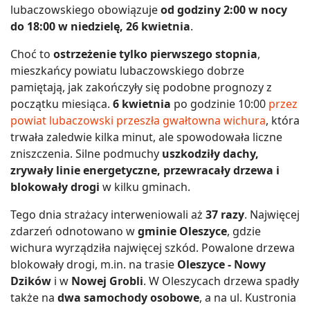
lubaczowskiego obowiązuje
od godziny 2:00 w nocy
do 18:00 w niedzielę, 26 kwietnia
.
Choć to
ostrzeżenie tylko pierwszego stopnia
,
mieszkańcy powiatu lubaczowskiego dobrze
pamiętają, jak zakończyły się podobne prognozy z
początku miesiąca.
6 kwietnia
po godzinie 10:00
przez
powiat lubaczowski przeszła gwałtowna wichura
, która
trwała zaledwie kilka minut, ale spowodowała liczne
zniszczenia. Silne podmuchy
uszkodziły dachy,
zrywały linie energetyczne, przewracały drzewa i
blokowały drogi
w kilku gminach.
Tego dnia strażacy interweniowali aż
37 razy
. Najwięcej
zdarzeń odnotowano w
gminie Oleszyce
, gdzie
wichura wyrządziła najwięcej szkód. Powalone drzewa
blokowały drogi, m.in. na trasie
Oleszyce - Nowy
Dzików
i w
Nowej Grobli
. W Oleszycach drzewa spadły
także na
dwa samochody osobowe
, a na ul. Kustronia