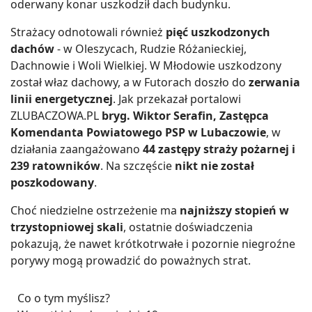
oderwany konar uszkodził dach budynku.
Strażacy odnotowali również
pięć uszkodzonych
dachów
- w Oleszycach, Rudzie Różanieckiej,
Dachnowie i Woli Wielkiej. W Młodowie uszkodzony
został właz dachowy, a w Futorach doszło do
zerwania
linii energetycznej
. Jak przekazał portalowi
ZLUBACZOWA.PL
bryg. Wiktor Serafin, Zastępca
Komendanta Powiatowego PSP w Lubaczowie
, w
działania zaangażowano
44 zastępy straży pożarnej i
239 ratowników
. Na szczęście
nikt nie został
poszkodowany
.
Choć niedzielne ostrzeżenie ma
najniższy stopień w
trzystopniowej skali
, ostatnie doświadczenia
pokazują, że nawet krótkotrwałe i pozornie niegroźne
porywy mogą prowadzić do poważnych strat.
Co o tym myślisz?