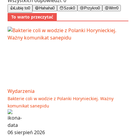
Wszystkich odpowiedzi:
0
👍
Lubię to
0
😄
Hahaha
0
😯
Szok
0
😢
Przykro
0
😡
Wrrr
0
To warto przeczytać
Wydarzenia
Bakterie coli w wodzie z Polanki Horynieckiej. Ważny
komunikat sanepidu
06 sierpień 2026