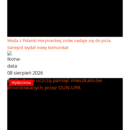
Woda z Polanki Horynieckiej znów nadaje się do picia.
Sanepid wydał nowy komunikat
08 sierpień 2026
Wydarzenia