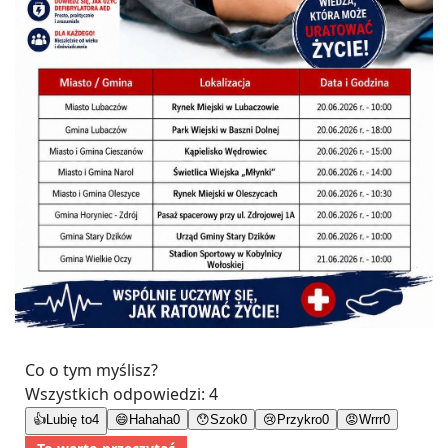
Co o tym myślisz?
Wszystkich odpowiedzi:
4
👍
Lubię to
4
😄
Hahaha
0
😯
Szok
0
😢
Przykro
0
😡
Wrrr
0