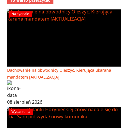
To warto przeczytać
Na sygnale
Dachowanie na obwodnicy Oleszyc. Kierująca ukarana
mandatem [AKTUALIZACJA]
08 sierpień 2026
Wydarzenia