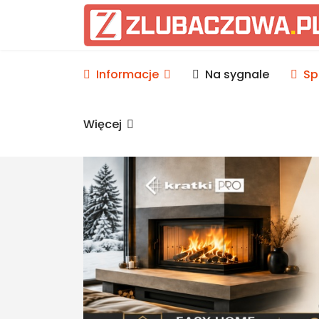
Informacje Lubaczów, p
Informacje
Na sygnale
Sp
Więcej