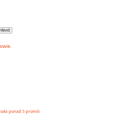

Wrrr
0
Miała ponad 5 promili