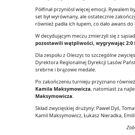
Półfinał przyniósł więcej emocji. Rywalem 
set był wyrównany, ale ostatecznie zakończ
również padła ich łupem, co dało awans do f
W decydującym meczu zmierzyli się z sąsia
pozostawili wątpliwości, wygrywając 2:0 
Dla zespołu z Oleszyc to szczególne zwycięs
Dyrektora Regionalnej Dyrekcji Lasów Państ
srebrne i brązowe medale.
Po zakończeniu turnieju przyznano również 
Kamila Maksymowicza
, natomiast za naj
Maksymowicza
.
Skład zwycięskiej drużyny: Paweł Dyś, Tom
Kamil Maksymowicz, Łukasz Nieradka, Emilia
Zoba