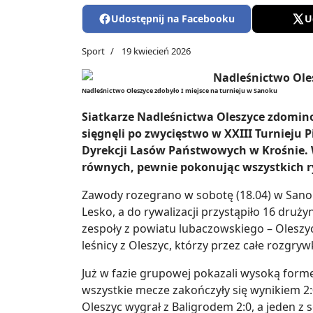
Udostępnij na Facebooku
U
Sport
19 kwiecień 2026
Nadleśnictwo Oleszyce zdobyło I miejsce na turnieju w Sanoku
Siatkarze Nadleśnictwa Oleszyce zdominow
sięgnęli po zwycięstwo w XXIII Turnieju 
Dyrekcji Lasów Państwowych w Krośnie. W
równych, pewnie pokonując wszystkich r
Zawody rozegrano w sobotę (18.04) w Sano
Lesko, a do rywalizacji przystąpiło 16 druży
zespoły z powiatu lubaczowskiego – Oleszyce
leśnicy z Oleszyc, którzy przez całe rozgrywk
Już w fazie grupowej pokazali wysoką formę
wszystkie mecze zakończyły się wynikiem 2:
Oleszyc wygrał z Baligrodem 2:0, a jeden z 