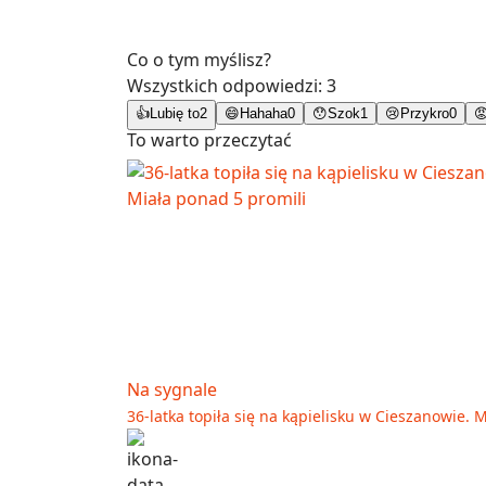
Co o tym myślisz?
Wszystkich odpowiedzi:
3
👍
Lubię to
2
😄
Hahaha
0
😯
Szok
1
😢
Przykro
0

To warto przeczytać
Na sygnale
36-latka topiła się na kąpielisku w Cieszanowie. 