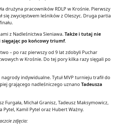
była drużyna pracowników RDLP w Krośnie. Pierwszy
ył się zwycięstwem leśników z Oleszyc. Druga partia
inału.
dami z Nadleśnictwa Sieniawa.
Także i tutaj nie
i sięgając po końcowy triumf
.
two – po raz pierwszy od 9 lat zdobyli Puchar
wowych w Krośnie. Do tej pory kilka razy sięgali po
nagrody indywidualne. Tytuł MVP turnieju trafił do
lepiej grającego nadleśniczego uznano
Tadeusza
asz Furgała, Michał Granisz, Tadeusz Maksymowicz,
 Pytel, Kamil Pytel oraz Hubert Ważny.
czcie zdjęcia: