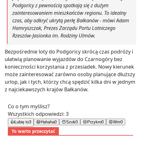
Podgoricy z pewnością spotkają się z dużym
zainteresowaniem mieszkańców regionu. To idealny
czas, aby odkryć ukrytą perłę Bałkanów - mówi Adam
Hamryszczak, Prezes Zarządu Portu Lotniczego
Rzeszów-Jasionka im. Rodziny Ulmów.
Bezpośrednie loty do Podgoricy skrócą czas podróży i
ułatwią planowanie wyjazdów do Czarnogóry bez
konieczności korzystania z przesiadek. Nowy kierunek
może zainteresować zarówno osoby planujące dłuższy
urlop, jak i tych, którzy chcą spędzić kilka dni w jednym
z najciekawszych krajów Bałkanów.
Co o tym myślisz?
Wszystkich odpowiedzi:
3
👍
Lubię to
3
😄
Hahaha
0
😯
Szok
0
😢
Przykro
0
😡
Wrrr
0
To warto przeczytać