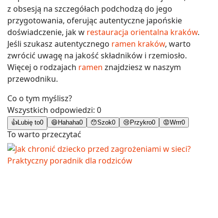
z obsesją na szczegółach podchodzą do jego
przygotowania, oferując autentyczne japońskie
doświadczenie, jak w
restauracja orientalna kraków
.
Jeśli szukasz autentycznego
ramen kraków
, warto
zwrócić uwagę na jakość składników i rzemiosło.
Więcej o rodzajach
ramen
znajdziesz w naszym
przewodniku.
Co o tym myślisz?
Wszystkich odpowiedzi:
0
👍
Lubię to
0
😄
Hahaha
0
😯
Szok
0
😢
Przykro
0
😡
Wrrr
0
To warto przeczytać