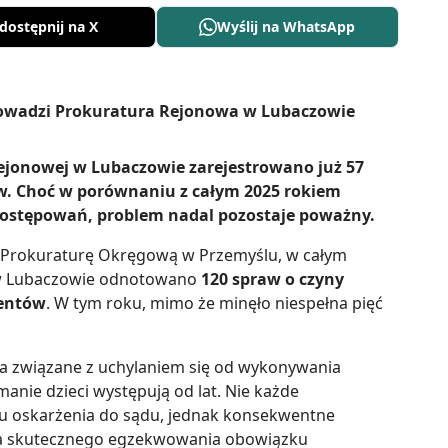
dostępnij na X
Wyślij na WhatsApp
ejonowej w Lubaczowie zarejestrowano już 57
w. Choć w porównaniu z całym 2025 rokiem
h postępowań, problem nadal pozostaje poważny.
z Prokuraturę Okręgową w Przemyślu, w całym
 w Lubaczowie odnotowano
120 spraw o czyny
mentów
. W tym roku, mimo że minęło niespełna pięć
a związane z uchylaniem się od wykonywania
anie dzieci występują od lat. Nie każde
u oskarżenia do sądu, jednak konsekwentne
la skutecznego egzekwowania obowiązku