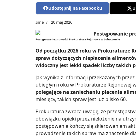
Udostępnij na Facebooku
U
Inne
20 maj 2026
Postępowanie prowadzi Prokuratura Rejonowa w Lubaczowie
Od początku 2026 roku w Prokuraturze R
spraw dotyczących niepłacenia alimentó
widoczny jest lekki spadek liczby takic
Jak wynika z informacji przekazanych prze
ubiegłym roku w Prokuraturze Rejonowej
polegające na zaniechaniu płacenia ali
miesięcy, takich spraw jest już blisko 60.
Prokuratura zwraca uwagę, że przestępstw
obowiązku opieki przez niełożenie na utrzym
postępowanie kończy się skierowaniem akt
prowadzenie takich spraw ma znaczenie d