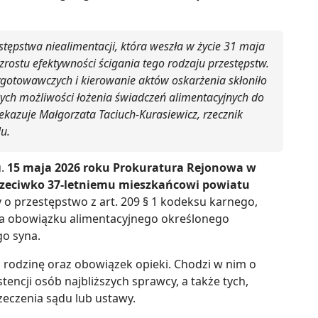
tępstwa niealimentacji, która weszła w życie 31 maja
zrostu efektywności ścigania tego rodzaju przestępstw.
gotowawczych i kierowanie aktów oskarżenia skłoniło
ych możliwości łożenia świadczeń alimentacyjnych do
zekazuje Małgorzata Taciuch-Kurasiewicz, rzecznik
u.
u.
15 maja 2026 roku Prokuratura Rejonowa w
rzeciwko 37-letniemu mieszkańcowi powiatu
 o przestępstwo z art. 209 § 1 kodeksu karnego,
ia obowiązku alimentacyjnego określonego
o syna.
i rodzinę oraz obowiązek opieki. Chodzi w nim o
encji osób najbliższych sprawcy, a także tych,
zeczenia sądu lub ustawy.