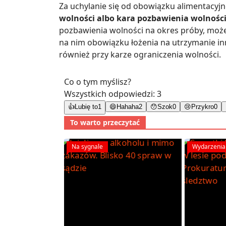
Za uchylanie się od obowiązku alimentacyj
wolności albo kara pozbawienia wolności
pozbawienia wolności na okres próby, mo
na nim obowiązku łożenia na utrzymanie in
również przy karze ograniczenia wolności.
Co o tym myślisz?
Wszystkich odpowiedzi:
3
👍
Lubię to
1
😄
Hahaha
2
😯
Szok
0
😢
Przykro
0
To warto przeczytać
Na sygnale
Wydarzenia