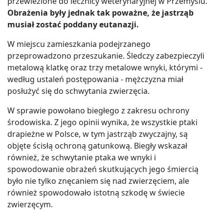
przewiezione do lecznicy weterynaryjnej w Przemyślu.
Obrażenia były jednak tak poważne, że jastrząb
musiał zostać poddany eutanazji.
W miejscu zamieszkania podejrzanego
przeprowadzono przeszukanie. Śledczy zabezpieczyli
metalową klatkę oraz trzy metalowe wnyki, którymi -
według ustaleń postępowania - mężczyzna miał
posłużyć się do schwytania zwierzęcia.
W sprawie powołano biegłego z zakresu ochrony
środowiska. Z jego opinii wynika, że wszystkie ptaki
drapieżne w Polsce, w tym jastrząb zwyczajny, są
objęte ścisłą ochroną gatunkową. Biegły wskazał
również, że schwytanie ptaka we wnyki i
spowodowanie obrażeń skutkujących jego śmiercią
było nie tylko znęcaniem się nad zwierzęciem, ale
również spowodowało istotną szkodę w świecie
zwierzęcym.