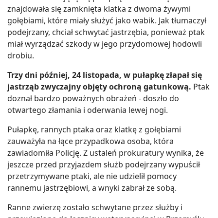
znajdowała się zamknięta klatka z dwoma żywymi
gołębiami, które miały służyć jako wabik. Jak tłumaczył
podejrzany, chciał schwytać jastrzębia, ponieważ ptak
miał wyrządzać szkody w jego przydomowej hodowli
drobiu.
Trzy dni później, 24 listopada, w pułapkę złapał się
jastrząb zwyczajny objęty ochroną gatunkową.
Ptak
doznał bardzo poważnych obrażeń - doszło do
otwartego złamania i oderwania lewej nogi.
Pułapkę, rannych ptaka oraz klatkę z gołębiami
zauważyła na łące przypadkowa osoba, która
zawiadomiła Policję. Z ustaleń prokuratury wynika, że
jeszcze przed przyjazdem służb podejrzany wypuścił
przetrzymywane ptaki, ale nie udzielił pomocy
rannemu jastrzębiowi, a wnyki zabrał ze sobą.
Ranne zwierzę zostało schwytane przez służby i