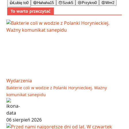
👍
Lubię to
0
😄
Hahaha
15
😯
Szok
5
😢
Przykro
0
😡
Wrrr
2
To warto przeczytać
Wydarzenia
Bakterie coli w wodzie z Polanki Horynieckiej. Ważny
komunikat sanepidu
06 sierpień 2026