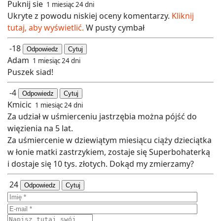
Puknij sie
1 miesiąc 24 dni
Ukryte z powodu niskiej oceny komentarzy.
Kliknij
tutaj, aby wyświetlić.
W pusty cymbał
-18
Odpowiedz
Cytuj
Adam
1 miesiąc 24 dni
Puszek siad!
-4
Odpowiedz
Cytuj
Kmicic
1 miesiąc 24 dni
Za udział w uśmierceniu jastrzębia można pójść do
więzienia na 5 lat.
Za uśmiercenie w dziewiątym miesiącu ciąży dzieciątka
w łonie matki zastrzykiem, zostaje się Superbohaterką
i dostaje się 10 tys. złotych. Dokąd my zmierzamy?
24
Odpowiedz
Cytuj