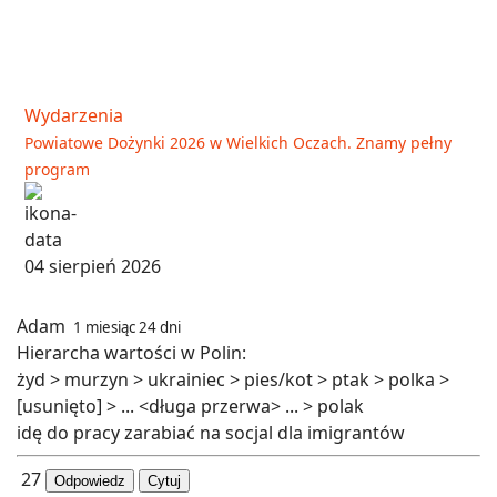
Wydarzenia
Powiatowe Dożynki 2026 w Wielkich Oczach. Znamy pełny
program
04 sierpień 2026
Adam
1 miesiąc 24 dni
Hierarcha wartości w Polin:
żyd > murzyn > ukrainiec > pies/kot > ptak > polka >
[usunięto] > ... <długa przerwa> ... > polak
idę do pracy zarabiać na socjal dla imigrantów
27
Odpowiedz
Cytuj