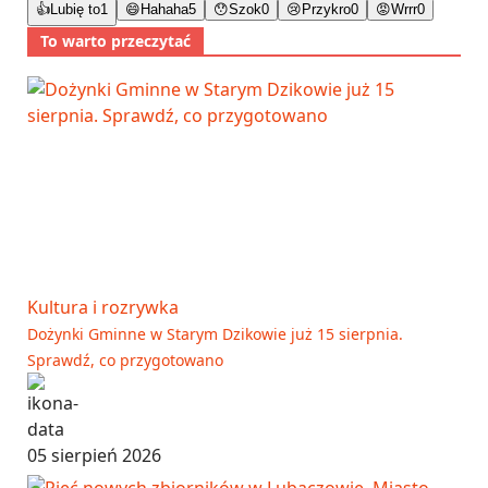
👍
Lubię to
1
😄
Hahaha
5
😯
Szok
0
😢
Przykro
0
😡
Wrrr
0
To warto przeczytać
Kultura i rozrywka
Dożynki Gminne w Starym Dzikowie już 15 sierpnia.
Sprawdź, co przygotowano
05 sierpień 2026