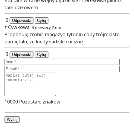
Kto tam w razie wojny będzie się interesował jakimś
tam dzikowem.
2
Odpowiedz
Cytuj
z Cywkowa
3 miesięcy 2 dni
Proponuję zrobić magazyn tytoniu coby trójmiasto
pamiętało, że kiedy sadzili truciznę
3
Odpowiedz
Cytuj
10000
Pozostało znaków
Wyślij