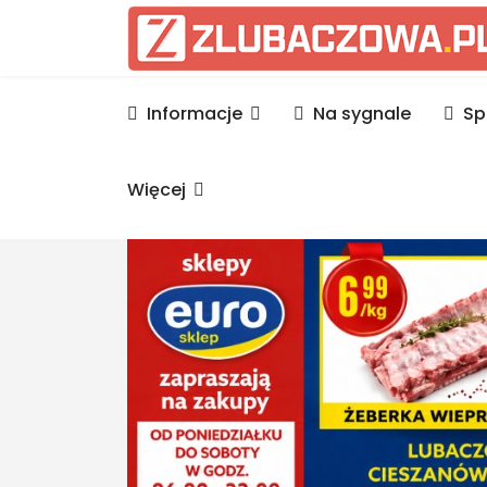
Informacje Lubaczów, p
Informacje
Na sygnale
Sp
Więcej