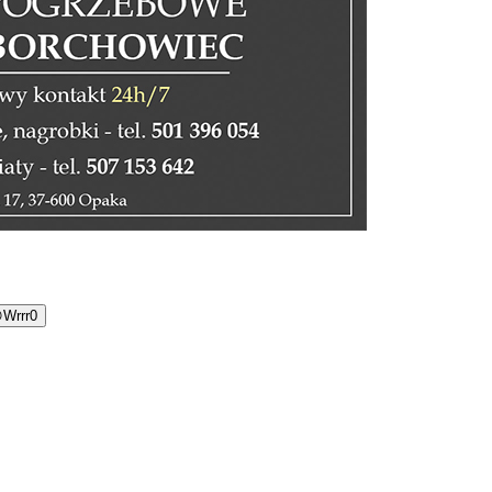

Wrrr
0