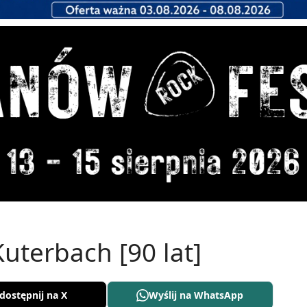
uterbach [90 lat]
dostępnij na X
Wyślij na WhatsApp