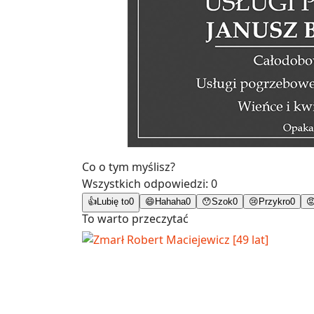
Co o tym myślisz?
Wszystkich odpowiedzi:
0
👍
Lubię to
0
😄
Hahaha
0
😯
Szok
0
😢
Przykro
0

To warto przeczytać