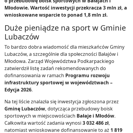
o przebudowę boisk sportowych w Bałajach i
Młodowie. Wartość inwestycji przekracza 3 mln zł, a
wnioskowane wsparcie to ponad 1,8 mln zł.
Duże pieniądze na sport w Gminie
Lubaczów
To bardzo dobra wiadomość dla mieszkańców Gminy
Lubaczów, a szczególnie dla społeczności Bałajów i
Młodowa. Zarząd Województwa Podkarpackiego
zatwierdził listę zadań rekomendowanych do
dofinansowania w ramach
Programu rozwoju
infrastruktury sportowej w województwach –
Edycja 2026
.
Na tej liście znalazła się inwestycja zgłoszona przez
Gminę Lubaczów
, dotycząca przebudowy boisk
sportowych w miejscowościach
Bałaje i Młodów
.
Całkowita wartość zadania wynosi
3 032 486 zł
,
natomiast wnioskowane dofinansowanie to aż
1 819