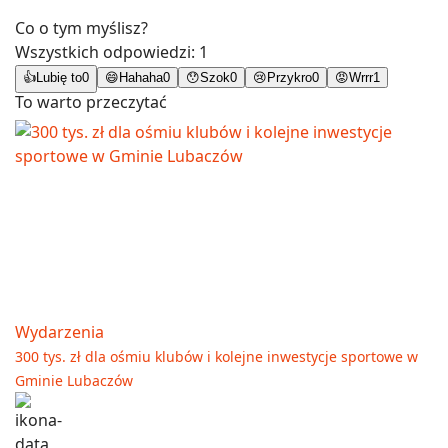
Co o tym myślisz?
Wszystkich odpowiedzi:
1
👍
Lubię to
0
😄
Hahaha
0
😯
Szok
0
😢
Przykro
0
😡
Wrrr
1
To warto przeczytać
Wydarzenia
300 tys. zł dla ośmiu klubów i kolejne inwestycje sportowe w
Gminie Lubaczów