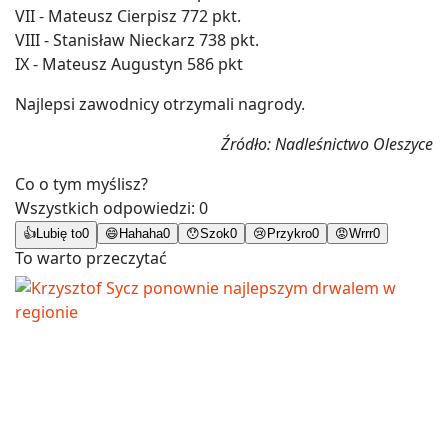
VII - Mateusz Cierpisz 772 pkt.
VIII - Stanisław Nieckarz 738 pkt.
IX - Mateusz Augustyn 586 pkt
Najlepsi zawodnicy otrzymali nagrody.
Źródło: Nadleśnictwo Oleszyce
Co o tym myślisz?
Wszystkich odpowiedzi:
0
👍
Lubię to
0
😄
Hahaha
0
😯
Szok
0
😢
Przykro
0
😡
Wrrr
0
To warto przeczytać