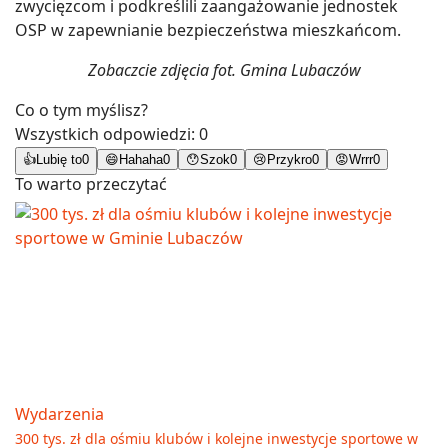
zwycięzcom i podkreślili zaangażowanie jednostek
OSP w zapewnianie bezpieczeństwa mieszkańcom.
Zobaczcie zdjęcia fot. Gmina Lubaczów
Co o tym myślisz?
Wszystkich odpowiedzi:
0
👍
Lubię to
0
😄
Hahaha
0
😯
Szok
0
😢
Przykro
0
😡
Wrrr
0
To warto przeczytać
Wydarzenia
300 tys. zł dla ośmiu klubów i kolejne inwestycje sportowe w