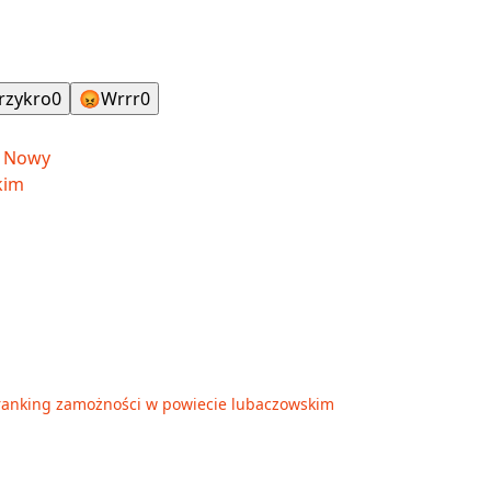
rzykro
0
😡
Wrrr
0
ranking zamożności w powiecie lubaczowskim