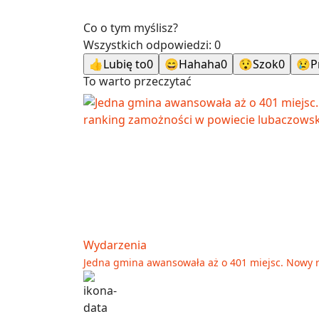
Co o tym myślisz?
Wszystkich odpowiedzi:
0
👍
Lubię to
0
😄
Hahaha
0
😯
Szok
0
😢
P
To warto przeczytać
Wydarzenia
Jedna gmina awansowała aż o 401 miejsc. Nowy 