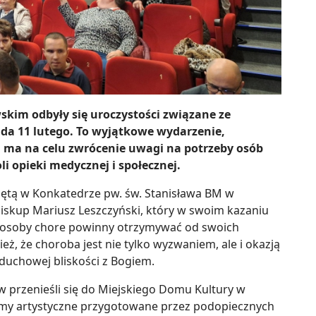
skim odbyły się uroczystości związane ze
a 11 lutego. To wyjątkowe wydarzenie,
, ma na celu zwrócenie uwagi na potrzeby osób
li opieki medycznej i społecznej.
iętą w Konkatedrze pw. św. Stanisława BM w
biskup Mariusz Leszczyński, który w swoim kazaniu
e osoby chore powinny otrzymywać od swoich
nież, że choroba jest nie tylko wyzwaniem, ale i okazją
 duchowej bliskości z Bogiem.
w przenieśli się do Miejskiego Domu Kultury w
my artystyczne przygotowane przez podopiecznych