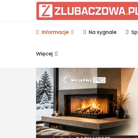
Informacje Lubaczów, p
Informacje
Na sygnale
Sp
Więcej