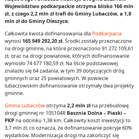
Województwo podkarpackie otrzyma blisko 166 mln
zł, z czego 2,2 mln zł trafi do Gminy Lubaczów, a 1,8
mln zł do Gminy Oleszyce.
Całkowita kwota dofinansowania dla
Podkarpacia
wynosi
165 949 292,20 zł
. Środki zostały przeznaczone
na drogi gminne, na które przeznaczono 91 272 109,61
zł, oraz na drogi powiatowe, których dofinansowanie
wyniosło 74 677 180,59 zł. Na liście podstawowej
znalazło się 64 zadania, w tym 39 dotyczących dróg
gminnych oraz 25 powiatowych. W powiecie
lubaczowskim dofinansowanie otrzymały dwa projekty
gminne.
Gmina Lubaczów
otrzyma
2,2 mln zł
na przebudowę
drogi gminnej nr 105104R
Basznia Dolna – Piaski –
PKP
na odcinku 1,38 km. Całkowity koszt inwestycji to
3,7 mln zł, co oznacza, że dofinansowanie pokryje 60%
wydatków. Modernizacja drogi ma zakończyć się