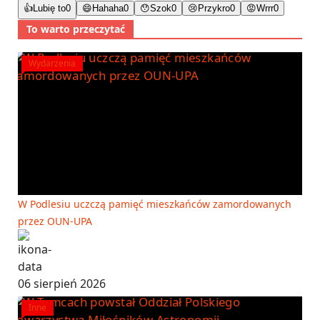
👍
Lubię to
0
😄
Hahaha
0
😯
Szok
0
😢
Przykro
0
😡
Wrrr
0
To warto przeczytać
Wydarzenia
W Podlesiu uczczą pamięć mieszkańców zamordowanych
przez OUN-UPA
06 sierpień 2026
Inne