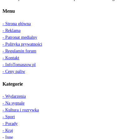
Menu
- Strona główna
- Reklama
- Patronat medialny
- Polityka prywatności
- Regulamin forum
- Kontakt
- InfoTomaszow.pl
- Ceny paliw
Kategorie
- Wydarzenia
- Na sygnale
- Kultura i rozrywka
- Sport
- Porady
- Kraj
- Inne