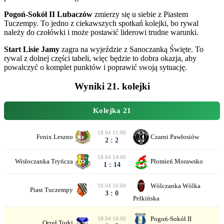
Pogoń-Sokół II Lubaczów
zmierzy się u siebie z Piastem
Tuczempy. To jedno z ciekawszych spotkań kolejki, bo rywal
należy do czołówki i może postawić liderowi trudne warunki.
Start Lisie Jamy
zagra na wyjeździe z Sanoczanką Święte. To
rywal z dolnej części tabeli, więc będzie to dobra okazja, aby
powalczyć o komplet punktów i poprawić swoją sytuację.
Wyniki 21. kolejki
Kolejka 21
18.04 11:00
Fenix Leszno
Czarni Pawłosiów
2 : 2
18.04 14:00
Wisłoczanka Tryńcza
Płomień Morawsko
1 : 14
Wólczanka Wólka
18.04 16:00
Piast Tuczempy
3 : 0
Pełkińska
Pogoń-Sokół II
18.04 16:00
Orzeł Torki