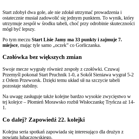
Start zdobył dwa gole, ale nie zdołał utrzymać prowadzenia i
ostatecznie musiał zadowolić się jednym punktem. To wynik, który
utrzymuje zespół w środku tabeli, choć przy odrobinie skuteczności
mógł być lepszy.
Po tym meczu
Start Lisie Jamy ma 33 punkty i zajmuje 7.
miejsce
, mając tyle samo „oczek” co Gorliczanka.
Czołówka bez większych zmian
Swoje mecze wygrały również zespoły z czołówki. Czuwaj
Przemyśl pokonał Start Pruchnik 1-0, a Sokół Sieniawa wygrał 5-2
z Orłem Przeworsk. Dzięki temu układ sił na szczycie tabeli
pozostaje stabilny.
Na uwagę zasługuje także kolejne bardzo wysokie zwycięstwo w
tej kolejce – Płomień Morawsko rozbił Wisłoczankę Tryńcza aż 14-
1.
Co dalej? Zapowiedź 22. kolejki
Kolejna seria spotkań zapowiada się interesująco dla drużyn z
powiatu lubaczowskiego.