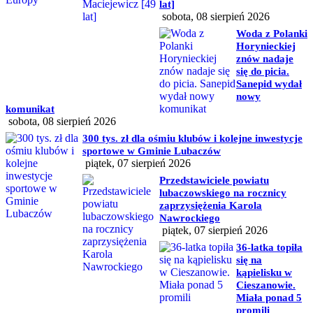
lat]
sobota, 08 sierpień 2026
Woda z Polanki
Horynieckiej
znów nadaje
się do picia.
Sanepid wydał
nowy
komunikat
sobota, 08 sierpień 2026
300 tys. zł dla ośmiu klubów i kolejne inwestycje
sportowe w Gminie Lubaczów
piątek, 07 sierpień 2026
Przedstawiciele powiatu
lubaczowskiego na rocznicy
zaprzysiężenia Karola
Nawrockiego
piątek, 07 sierpień 2026
36-latka topiła
się na
kąpielisku w
Cieszanowie.
Miała ponad 5
promili