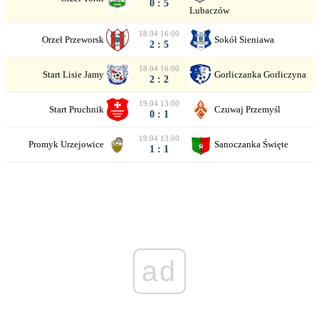
0 : 5
Lubaczów
18.04 16:00
Orzeł Przeworsk
Sokół Sieniawa
2 : 5
18.04 16:00
Start Lisie Jamy
Gorliczanka Gorliczyna
2 : 2
19.04 13:00
Start Pruchnik
Czuwaj Przemyśl
0 : 1
19.04 13:00
Promyk Urzejowice
Sanoczanka Święte
1 : 1
ad