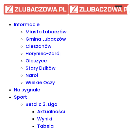
Informacje Lubaczów, powiat l
Informacje
Miasto Lubaczów
Gmina Lubaczów
Cieszanów
Horyniec-Zdrój
Oleszyce
Stary Dzików
Narol
Wielkie Oczy
Na sygnale
Sport
Betclic 3. Liga
Aktualności
Wyniki
Tabela