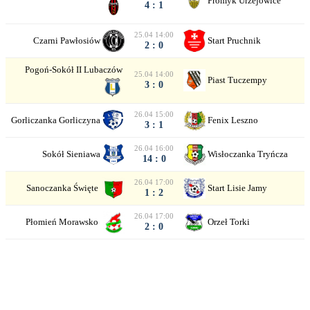
Promyk Urzejowice
4 : 1
25.04 14:00
Czarni Pawłosiów
Start Pruchnik
2 : 0
Pogoń-Sokół II Lubaczów
25.04 14:00
Piast Tuczempy
3 : 0
26.04 15:00
Gorliczanka Gorliczyna
Fenix Leszno
3 : 1
26.04 16:00
Sokół Sieniawa
Wisłoczanka Tryńcza
14 : 0
26.04 17:00
Sanoczanka Święte
Start Lisie Jamy
1 : 2
26.04 17:00
Płomień Morawsko
Orzeł Torki
2 : 0