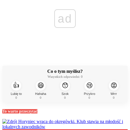
ad
Co o tym myślisz?
Wszystkich odpowiedzi:
0
👍
😄
😯
😢
😡
Lubię to
Hahaha
Szok
Przykro
Wrrr
0
0
0
0
0
To warto przeczytać