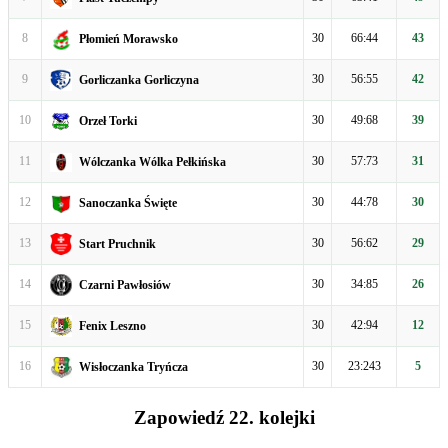
8
30
66:44
43
Płomień Morawsko
9
30
56:55
42
Gorliczanka Gorliczyna
10
30
49:68
39
Orzeł Torki
11
30
57:73
31
Wólczanka Wólka Pełkińska
12
30
44:78
30
Sanoczanka Święte
13
30
56:62
29
Start Pruchnik
14
30
34:85
26
Czarni Pawłosiów
15
30
42:94
12
Fenix Leszno
16
30
23:243
5
Wisłoczanka Tryńcza
Zapowiedź 22. kolejki