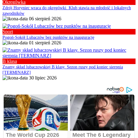
Okręgówka
Zdrój Horyniec wraca do okręgówki. Klub stawia na młodość i lokalnych
zawodników
06 sierpień 2026
Sport
Pogoń-Sokół Lubaczów bez punktów na inaugurację
01 sierpień 2026
B klasa
Znamy skład lubaczowskiej B klasy. Sezon ruszy pod koniec sierpnia
[TERMINARZ]
30 lipiec 2026