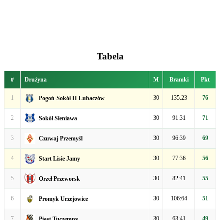
Tabela
#
Drużyna
M
Bramki
Pkt
1
30
135:23
76
Pogoń-Sokół II Lubaczów
2
30
91:31
71
Sokół Sieniawa
3
30
96:39
69
Czuwaj Przemyśl
4
30
77:36
56
Start Lisie Jamy
5
30
82:41
55
Orzeł Przeworsk
6
30
106:64
51
Promyk Urzejowice
7
30
63:41
49
Piast Tuczempy