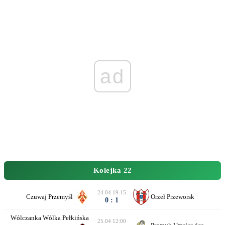
ad
Kolejka 22
24.04 19:15
Czuwaj Przemyśl
Orzeł Przeworsk
0 : 1
Wólczanka Wólka Pełkińska
25.04 12:00