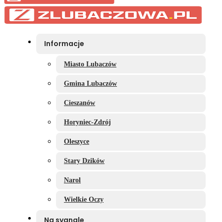
Informacje
Miasto Lubaczów
Gmina Lubaczów
Cieszanów
Horyniec-Zdrój
Oleszyce
Stary Dzików
Narol
Wielkie Oczy
Na sygnale