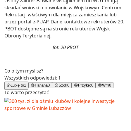
Osoby zainteresowane wstąpieniem do WOT mogą
składać wnioski o powołanie w Wojskowym Centrum
Rekrutacji właściwym dla miejsca zamieszkania lub
przez portal e-PUAP. Dane kontaktowe rekruterów 20.
PBOT dostępne są na stronie rekruterów Wojsk
Obrony Terytorialnej.
fot. 20 PBOT
Co o tym myślisz?
Wszystkich odpowiedzi:
1
👍
Lubię to
1
😄
Hahaha
0
😯
Szok
0
😢
Przykro
0
😡
Wrrr
0
To warto przeczytać