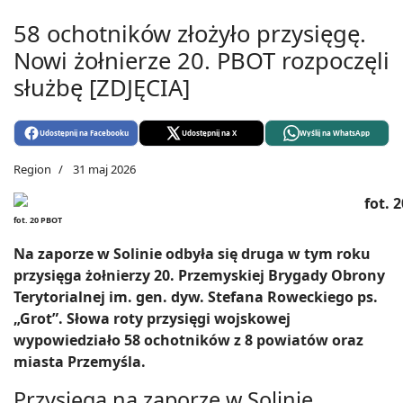
58 ochotników złożyło przysięgę.
Nowi żołnierze 20. PBOT rozpoczęli
służbę [ZDJĘCIA]
Udostępnij na Facebooku
Udostępnij na X
Wyślij na WhatsApp
Region
31 maj 2026
fot. 20 PBOT
Na zaporze w Solinie odbyła się druga w tym roku
przysięga żołnierzy 20. Przemyskiej Brygady Obrony
Terytorialnej im. gen. dyw. Stefana Roweckiego ps.
„Grot”. Słowa roty przysięgi wojskowej
wypowiedziało 58 ochotników z 8 powiatów oraz
miasta Przemyśla.
Przysięga na zaporze w Solinie