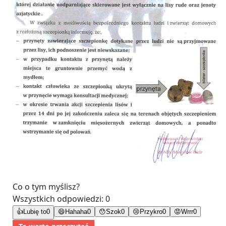
Co o tym myślisz?
Wszystkich odpowiedzi:
0
👍
Lubię to
0
😄
Hahaha
0
😯
Szok
0
😢
Przykro
0
😡
Wrrr
0