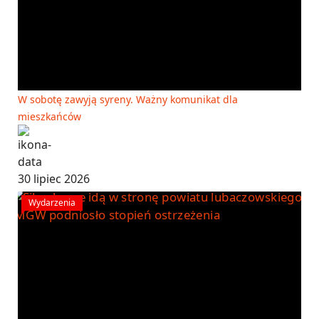
W sobotę zawyją syreny. Ważny komunikat dla
mieszkańców
30 lipiec 2026
Wydarzenia