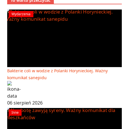
To warto przeczytać
Wydarzenia
Bakterie coli w wodzie z Polanki Horynieckiej. Ważny
komunikat sanepidu
06 sierpień 2026
Inne