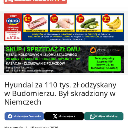
Hyundai za 110 tys. zł odzyskany
w Budomierzu. Był skradziony w
Niemczech
Udostępnij na Facebooku
Udostępnij na X
Wyślij na WhatsApp
Na sygnale
15 czerwiec 2026