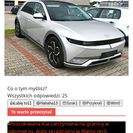
Co o tym myślisz?
Wszystkich odpowiedzi:
25
👍
Lubię to
11
😄
Hahaha
13
😯
Szok
1
😢
Przykro
0
😡
Wrrr
0
To warto przeczytać