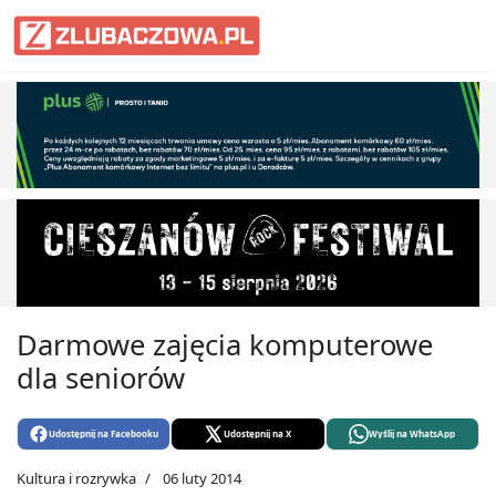
Informacje Lubaczów, powiat lub
Darmowe zajęcia komputerowe
dla seniorów
Udostępnij na Facebooku
Udostępnij na X
Wyślij na WhatsApp
Kultura i rozrywka
06 luty 2014