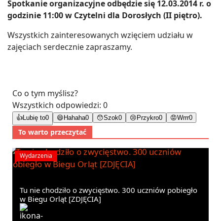
Spotkanie organizacyjne odbędzie się 12.03.2014 r. o
godzinie 11:00 w Czytelni dla Dorosłych (II piętro).
Wszystkich zainteresowanych wzięciem udziału w
zajęciach serdecznie zapraszamy.
Co o tym myślisz?
Wszystkich odpowiedzi:
0
👍
Lubię to
0
😄
Hahaha
0
😯
Szok
0
😢
Przykro
0
😡
Wrrr
0
To warto przeczytać
Wydarzenia
Tu nie chodziło o zwycięstwo. 300 uczniów pobiegło
w Biegu Orląt [ZDJĘCIA]