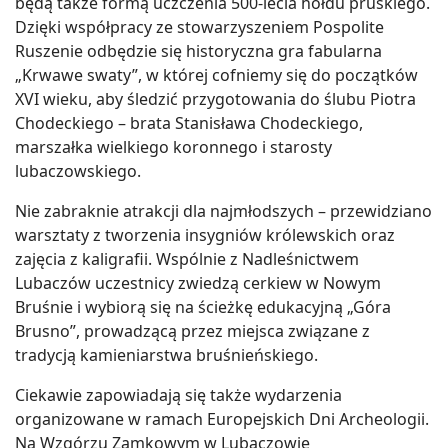
będą także formą uczczenia 500-lecia hołdu pruskiego.
Dzięki współpracy ze stowarzyszeniem Pospolite
Ruszenie odbędzie się historyczna gra fabularna
„Krwawe swaty”, w której cofniemy się do początków
XVI wieku, aby śledzić przygotowania do ślubu Piotra
Chodeckiego – brata Stanisława Chodeckiego,
marszałka wielkiego koronnego i starosty
lubaczowskiego.
Nie zabraknie atrakcji dla najmłodszych – przewidziano
warsztaty z tworzenia insygniów królewskich oraz
zajęcia z kaligrafii. Wspólnie z Nadleśnictwem
Lubaczów uczestnicy zwiedzą cerkiew w Nowym
Bruśnie i wybiorą się na ścieżkę edukacyjną „Góra
Brusno”, prowadzącą przez miejsca związane z
tradycją kamieniarstwa bruśnieńskiego.
Ciekawie zapowiadają się także wydarzenia
organizowane w ramach Europejskich Dni Archeologii.
Na Wzgórzu Zamkowym w Lubaczowie