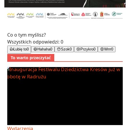
Co o tym myślisz?
Wszystkich odpowiedzi:
0
👍
Lubię to
0
😄
Hahaha
0
😯
Szok
0
😢
Przykro
0
😡
Wrrr
0
To warto przeczytać
Wydarzenia