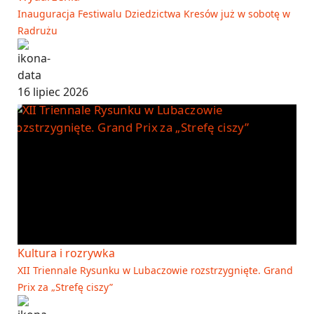
Inauguracja Festiwalu Dziedzictwa Kresów już w sobotę w
Radrużu
16 lipiec 2026
Kultura i rozrywka
XII Triennale Rysunku w Lubaczowie rozstrzygnięte. Grand
Prix za „Strefę ciszy”