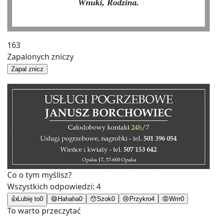
Wnuki, Rodzina.
163
Zapalonych zniczy
Zapal znicz
Co o tym myślisz?
Wszystkich odpowiedzi:
4
👍
Lubię to
0
😄
Hahaha
0
😯
Szok
0
😢
Przykro
4
😡
Wrrr
0
To warto przeczytać