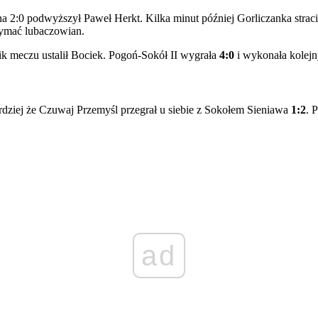
a 2:0 podwyższył Paweł Herkt. Kilka minut później Gorliczanka stracił
zymać lubaczowian.
ik meczu ustalił Bociek. Pogoń-Sokół II wygrała
4:0
i wykonała kolejn
rdziej że Czuwaj Przemyśl przegrał u siebie z Sokołem Sieniawa
1:2
. 
ad