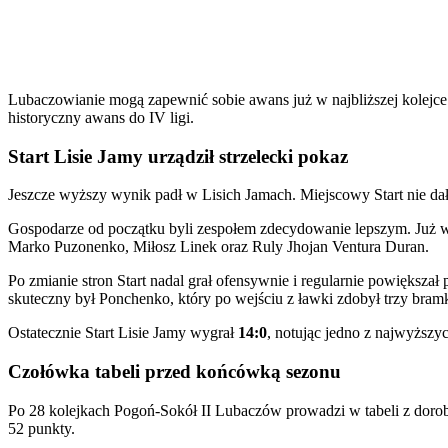
Lubaczowianie mogą zapewnić sobie awans już w najbliższej kolejce
historyczny awans do IV ligi.
Start Lisie Jamy urządził strzelecki pokaz
Jeszcze wyższy wynik padł w Lisich Jamach. Miejscowy Start nie dał
Gospodarze od początku byli zespołem zdecydowanie lepszym. Już w pi
Marko Puzonenko, Miłosz Linek oraz Ruly Jhojan Ventura Duran.
Po zmianie stron Start nadal grał ofensywnie i regularnie powiększa
skuteczny był Ponchenko, który po wejściu z ławki zdobył trzy bramk
Ostatecznie Start Lisie Jamy wygrał
14:0
, notując jedno z najwyższy
Czołówka tabeli przed końcówką sezonu
Po 28 kolejkach Pogoń-Sokół II Lubaczów prowadzi w tabeli z dor
52 punkty.