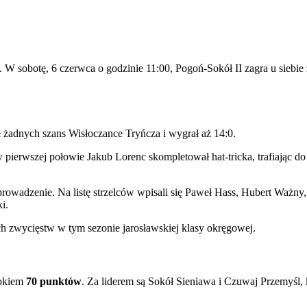
. W sobotę, 6 czerwca o godzinie 11:00, Pogoń-Sokół II zagra u sieb
 żadnych szans Wisłoczance Tryńcza i wygrał aż 14:0.
erwszej połowie Jakub Lorenc skompletował hat-tricka, trafiając do s
ł prowadzenie. Na listę strzelców wpisali się Paweł Hass, Hubert Waż
i.
ch zwycięstw w tym sezonie jarosławskiej klasy okręgowej.
obkiem
70 punktów
. Za liderem są Sokół Sieniawa i Czuwaj Przemyśl, 