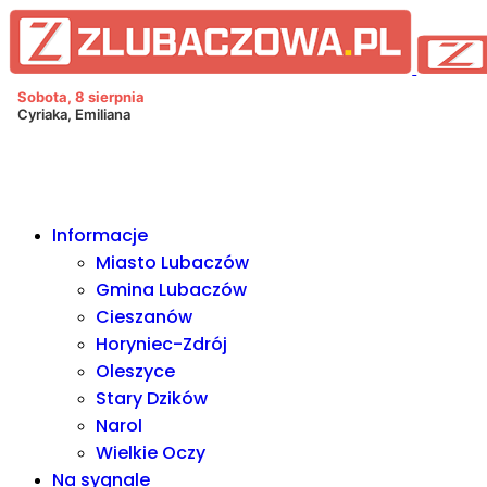
Informacje Lubaczów, powiat l
Sobota, 8 sierpnia
Cyriaka, Emiliana
Informacje
Miasto Lubaczów
Gmina Lubaczów
Cieszanów
Horyniec-Zdrój
Oleszyce
Stary Dzików
Narol
Wielkie Oczy
Na sygnale