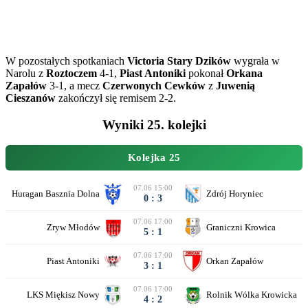
W pozostałych spotkaniach
Victoria Stary Dzików
wygrała w
Narolu z
Roztoczem
4-1,
Piast Antoniki
pokonał
Orkana
Zapałów
3-1, a mecz
Czerwonych Cewków
z
Juwenią
Cieszanów
zakończył się remisem 2-2.
Wyniki 25. kolejki
Kolejka 25
07.06 15:00
Huragan Basznia Dolna
Zdrój Horyniec
0 : 3
07.06 17:00
Zryw Młodów
Graniczni Krowica
5 : 1
07.06 17:00
Piast Antoniki
Orkan Zapałów
3 : 1
07.06 17:00
LKS Miękisz Nowy
Rolnik Wólka Krowicka
4 : 2