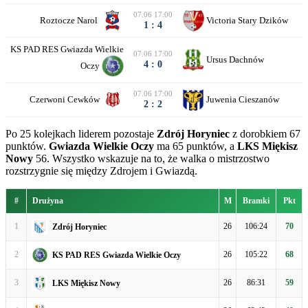
07.06 17:00
Roztocze Narol
Victoria Stary Dzików
1 : 4
KS PAD RES Gwiazda Wielkie
07.06 17:00
Ursus Dachnów
4 : 0
Oczy
07.06 17:00
Czerwoni Cewków
Juwenia Cieszanów
2 : 2
Po 25 kolejkach liderem pozostaje
Zdrój Horyniec
z dorobkiem 67
punktów.
Gwiazda Wielkie Oczy
ma 65 punktów, a
LKS Miękisz
Nowy
56. Wszystko wskazuje na to, że walka o mistrzostwo
rozstrzygnie się między Zdrojem i Gwiazdą.
#
Drużyna
M
Bramki
Pkt
1
26
106:24
70
Zdrój Horyniec
2
26
105:22
68
KS PAD RES Gwiazda Wielkie Oczy
3
26
86:31
59
LKS Miękisz Nowy