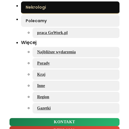
Nekrologi
Polecamy
praca GoWork.pl
Więcej
Najbliższe wydarzenia
Porady
Kraj
Inne
Region
Gazetki
KONTAKT