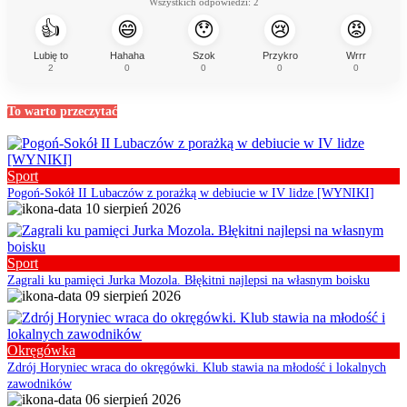
Wszystkich odpowiedzi:
2
👍
😄
😯
😢
😡
Lubię to
Hahaha
Szok
Przykro
Wrrr
2
0
0
0
0
To warto przeczytać
Sport
Pogoń-Sokół II Lubaczów z porażką w debiucie w IV lidze [WYNIKI]
10 sierpień 2026
Sport
Zagrali ku pamięci Jurka Mozola. Błękitni najlepsi na własnym boisku
09 sierpień 2026
Okręgówka
Zdrój Horyniec wraca do okręgówki. Klub stawia na młodość i lokalnych
zawodników
06 sierpień 2026