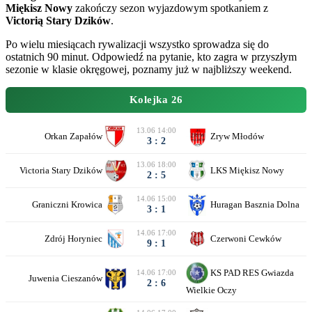
Miękisz Nowy
zakończy sezon wyjazdowym spotkaniem z
Victorią Stary Dzików
.
Po wielu miesiącach rywalizacji wszystko sprowadza się do
ostatnich 90 minut. Odpowiedź na pytanie, kto zagra w przyszłym
sezonie w klasie okręgowej, poznamy już w najbliższy weekend.
Kolejka 26
13.06 14:00
Orkan Zapałów
Zryw Młodów
3 : 2
13.06 18:00
Victoria Stary Dzików
LKS Miękisz Nowy
2 : 5
14.06 15:00
Graniczni Krowica
Huragan Basznia Dolna
3 : 1
14.06 17:00
Zdrój Horyniec
Czerwoni Cewków
9 : 1
KS PAD RES Gwiazda
14.06 17:00
Juwenia Cieszanów
2 : 6
Wielkie Oczy