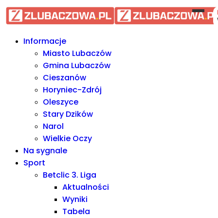
Informacje Lubaczów, powiat l
Informacje
Miasto Lubaczów
Gmina Lubaczów
Cieszanów
Horyniec-Zdrój
Oleszyce
Stary Dzików
Narol
Wielkie Oczy
Na sygnale
Sport
Betclic 3. Liga
Aktualności
Wyniki
Tabela