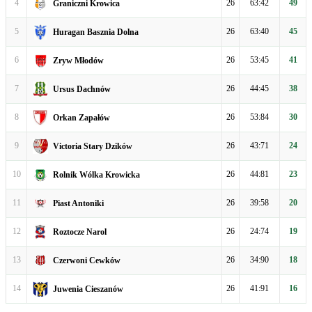
4
26
63:42
49
Graniczni Krowica
5
26
63:40
45
Huragan Basznia Dolna
6
26
53:45
41
Zryw Młodów
7
26
44:45
38
Ursus Dachnów
8
26
53:84
30
Orkan Zapałów
9
26
43:71
24
Victoria Stary Dzików
10
26
44:81
23
Rolnik Wólka Krowicka
11
26
39:58
20
Piast Antoniki
12
26
24:74
19
Roztocze Narol
13
26
34:90
18
Czerwoni Cewków
14
26
41:91
16
Juwenia Cieszanów