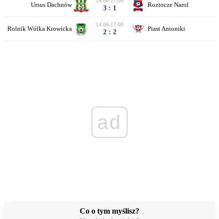
14.06 17:00
Ursus Dachnów
Roztocze Narol
3 : 1
14.06 17:00
Rolnik Wólka Krowicka
Piast Antoniki
2 : 2
ad
Co o tym myślisz?