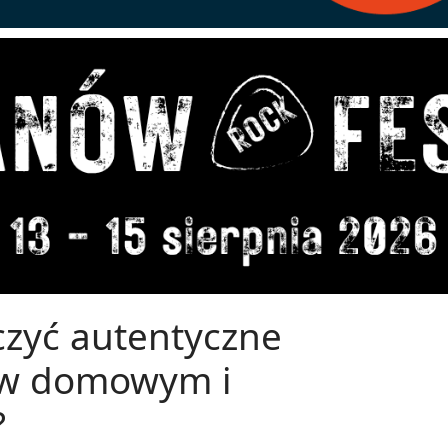
ączyć autentyczne
i w domowym i
?