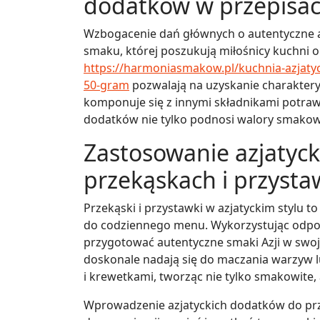
dodatków w przepisac
Wzbogacenie dań głównych o autentyczne azj
smaku, której poszukują miłośnicy kuchni or
https://harmoniasmakow.pl/kuchnia-azjatyc
50-gram
pozwalają na uzyskanie charakter
komponuje się z innymi składnikami potraw 
dodatków nie tylko podnosi walory smakowe
Zastosowanie azjatyc
przekąskach i przyst
Przekąski i przystawki w azjatyckim stylu
do codziennego menu. Wykorzystując odpo
przygotować autentyczne smaki Azji w swoje
doskonale nadają się do maczania warzyw l
i krewetkami, tworząc nie tylko smakowite, a
Wprowadzenie azjatyckich dodatków do pr