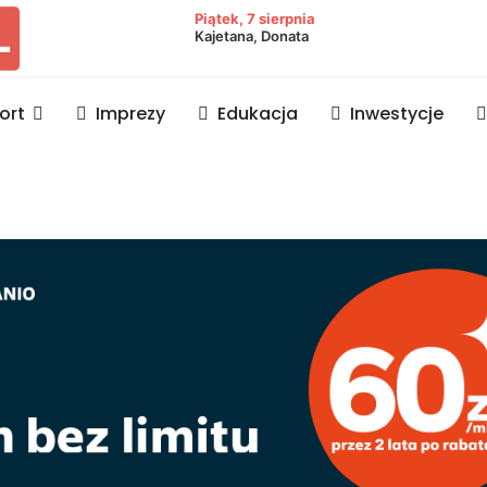
owiat lubaczowski
Piątek, 7 sierpnia
Kajetana, Donata
ort
Imprezy
Edukacja
Inwestycje