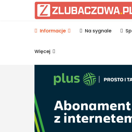
Informacje Lubaczów, p
Informacje
Na sygnale
Sp
Więcej