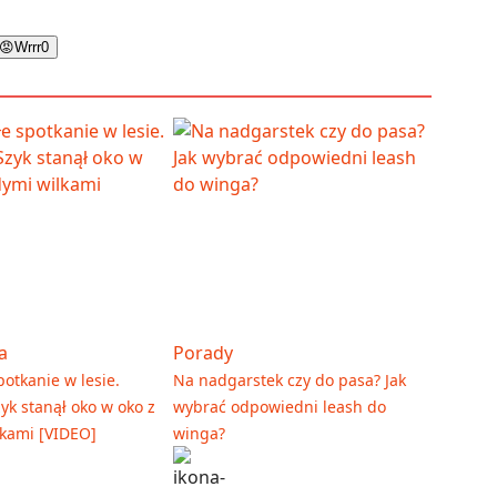
😡
Wrrr
0
a
Porady
otkanie w lesie.
Na nadgarstek czy do pasa? Jak
yk stanął oko w oko z
wybrać odpowiedni leash do
kami [VIDEO]
winga?