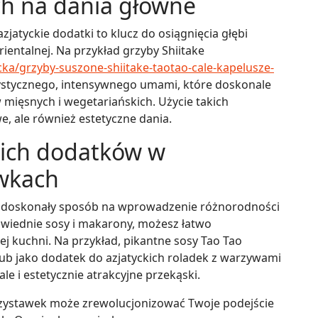
h na dania główne
atyckie dodatki to klucz do osiągnięcia głębi
ientalnej. Na przykład grzyby Shiitake
ka/grzyby-suszone-shiitake-taotao-cale-kapelusze-
ystycznego, intensywnego umami, które doskonale
mięsnych i wegetariańskich. Użycie takich
, ale również estetyczne dania.
kich dodatków w
awkach
 to doskonały sposób na wprowadzenie różnorodności
wiednie sosy i makarony, możesz łatwo
j kuchni. Na przykład, pikantne sosy Tao Tao
ub jako dodatek do azjatyckich roladek z warzywami
le i estetycznie atrakcyjne przekąski.
zystawek może zrewolucjonizować Twoje podejście