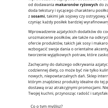
od dodawania
makaronów ryżowych
do zu
doda tekstury i sycącego charakteru posi
z
sosami
, takimi jak sojowy czy ostrygowy
czyniąc każdy posiłek bardziej wyrafinowan
Wprowadzenie azjatyckich dodatków do cod
urozmaicenie posiłków, ale także na odkryc
ofercie produktów, takich jak sosy i makaro
wzbogacić swoje dania o orientalne akcent
tworzenie wyjątkowych potraw, które zask
Zachęcamy do dalszego odkrywania azjatyck
codziennej diety, co może być nie tylko kul
nowych, niepowtarzalnych dań. Sklep inte
którym znajdziesz produkty idealne do tej 
dostawą oraz atrakcyjnymi promocjami. Nie
Twojej kuchni, przynosząc radość i satysfak
Co o tym myślisz?