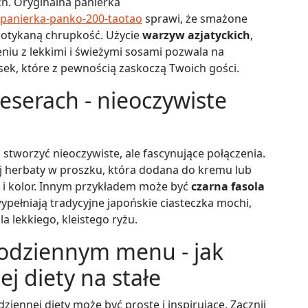
ch. Oryginalna panierka
/panierka-panko-200-taotao
sprawi, że smażone
spotykaną chrupkość. Użycie
warzyw azjatyckich
,
niu z lekkimi i świeżymi sosami pozwala na
sek, które z pewnością zaskoczą Twoich gości.
eserach - nieoczywiste
stworzyć nieoczywiste, ale fascynujące połączenia.
ej herbaty w proszku, która dodana do kremu lub
ak i kolor. Innym przykładem może być
czarna fasola
ypełniają tradycyjne japońskie ciasteczka mochi,
la lekkiego, kleistego ryżu.
codziennym menu - jak
j diety na stałe
ennej diety może być proste i inspirujące. Zacznij