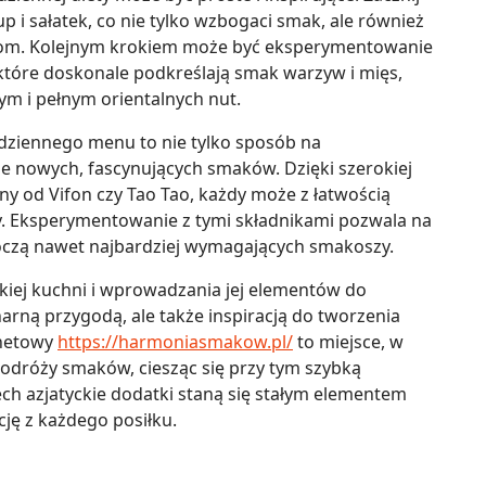
p i sałatek, co nie tylko wzbogaci smak, ale również
łkom. Kolejnym krokiem może być eksperymentowanie
, które doskonale podkreślają smak warzyw i mięs,
ym i pełnym orientalnych nut.
ziennego menu to nie tylko sposób na
ie nowych, fascynujących smaków. Dzięki szerokiej
ny od Vifon czy Tao Tao, każdy może z łatwością
y. Eksperymentowanie z tymi składnikami pozwala na
oczą nawet najbardziej wymagających smakoszy.
iej kuchni i wprowadzania jej elementów do
inarną przygodą, ale także inspiracją do tworzenia
rnetowy
https://harmoniasmakow.pl/
to miejsce, w
podróży smaków, ciesząc się przy tym szybką
ch azjatyckie dodatki staną się stałym elementem
cję z każdego posiłku.