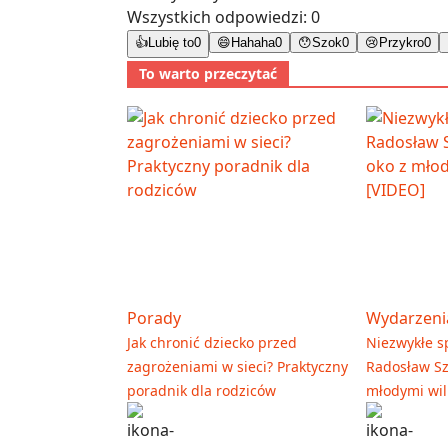
Wszystkich odpowiedzi:
0
👍
Lubię to
0
😄
Hahaha
0
😯
Szok
0
😢
Przykro
0
To warto przeczytać
Porady
Wydarzeni
Jak chronić dziecko przed
Niezwykłe sp
zagrożeniami w sieci? Praktyczny
Radosław Sz
poradnik dla rodziców
młodymi wil