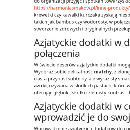
do organizacji przyjęć i spotkań towarzyski
https://harmoniasmakow.pl/inne-produkty
krewetki czy kawałki kurczaka zyskają nie
takich jak bambus czy wodorosty, w połącze
stworzenie zdrowych i oryginalnych przeką
Azjatyckie dodatki w d
połączenia
W świecie deserów azjatyckie dodatki mogą 
Wyobraź sobie delikatność
matchy
, zielon
ciasta przynosi subtelny, ale wyrazisty sm
azuki
, używana w słodkich pastach, które w
oferując głęboki, słodko-ziemisty kontrast d
Azjatyckie dodatki w 
wprowadzić je do swoje
Wprowadzenie azjatyckich dodatków do codzi