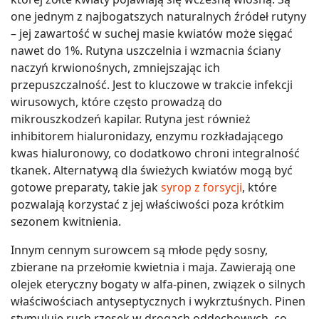
one jednym z najbogatszych naturalnych źródeł rutyny
– jej zawartość w suchej masie kwiatów może sięgać
nawet do 1%. Rutyna uszczelnia i wzmacnia ściany
naczyń krwionośnych, zmniejszając ich
przepuszczalność. Jest to kluczowe w trakcie infekcji
wirusowych, które często prowadzą do
mikrouszkodzeń kapilar. Rutyna jest również
inhibitorem hialuronidazy, enzymu rozkładającego
kwas hialuronowy, co dodatkowo chroni integralność
tkanek. Alternatywą dla świeżych kwiatów mogą być
gotowe preparaty, takie jak
syrop z forsycji
, które
pozwalają korzystać z jej właściwości poza krótkim
sezonem kwitnienia.
Innym cennym surowcem są młode pędy sosny,
zbierane na przełomie kwietnia i maja. Zawierają one
olejek eteryczny bogaty w alfa-pinen, związek o silnych
właściwościach antyseptycznych i wykrztuśnych. Pinen
stymuluje ruch rzęsek w drogach oddechowych, co