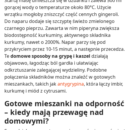
Startą masę umieszcza się w dzbanku i zalewa 500 ml
gorącej wody o temperaturze około 80°C. Użycie
wrzątku mogłoby zniszczyć część cennych gingeroli.
Do naparu dodaje się szczyptę świeżo zmielonego
czarnego pieprzu. Zawarta w nim piperyna zwiększa
biodostępność kurkuminy, aktywnego składnika
kurkumy, nawet o 2000%. Napar parzy się pod
przykryciem przez 10-15 minut, a następnie przecedza.
Te
domowe sposoby na grypę i kaszel
działają
objawowo, łagodząc ból gardła i ułatwiając
odkrztuszanie zalegającej wydzieliny. Podobne
połączenia składników można znaleźć w gotowych
mieszankach, takich jak
antygrypina
, która łączy imbir,
kurkumę i miód z cytrusami.
Gotowe mieszanki na odporność
– kiedy mają przewagę nad
domowymi?