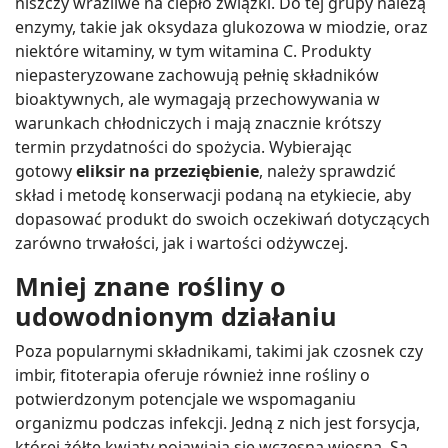
niszczy wrażliwe na ciepło związki. Do tej grupy należą
enzymy, takie jak oksydaza glukozowa w miodzie, oraz
niektóre witaminy, w tym witamina C. Produkty
niepasteryzowane zachowują pełnię składników
bioaktywnych, ale wymagają przechowywania w
warunkach chłodniczych i mają znacznie krótszy
termin przydatności do spożycia. Wybierając
gotowy
eliksir na przeziębienie
, należy sprawdzić
skład i metodę konserwacji podaną na etykiecie, aby
dopasować produkt do swoich oczekiwań dotyczących
zarówno trwałości, jak i wartości odżywczej.
Mniej znane rośliny o
udowodnionym działaniu
Poza popularnymi składnikami, takimi jak czosnek czy
imbir, fitoterapia oferuje również inne rośliny o
potwierdzonym potencjale we wspomaganiu
organizmu podczas infekcji. Jedną z nich jest forsycja,
której żółte kwiaty pojawiają się wczesną wiosną. Są