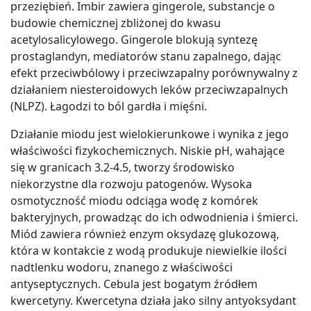
przeziębień. Imbir zawiera gingerole, substancje o
budowie chemicznej zbliżonej do kwasu
acetylosalicylowego. Gingerole blokują syntezę
prostaglandyn, mediatorów stanu zapalnego, dając
efekt przeciwbólowy i przeciwzapalny porównywalny z
działaniem niesteroidowych leków przeciwzapalnych
(NLPZ). Łagodzi to ból gardła i mięśni.
Działanie miodu jest wielokierunkowe i wynika z jego
właściwości fizykochemicznych. Niskie pH, wahające
się w granicach 3.2-4.5, tworzy środowisko
niekorzystne dla rozwoju patogenów. Wysoka
osmotyczność miodu odciąga wodę z komórek
bakteryjnych, prowadząc do ich odwodnienia i śmierci.
Miód zawiera również enzym oksydazę glukozową,
która w kontakcie z wodą produkuje niewielkie ilości
nadtlenku wodoru, znanego z właściwości
antyseptycznych. Cebula jest bogatym źródłem
kwercetyny. Kwercetyna działa jako silny antyoksydant