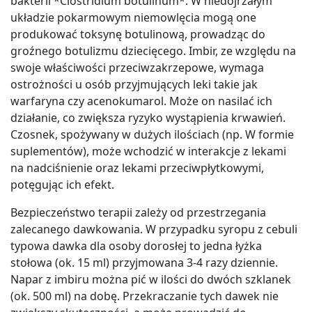
bakterii *Clostridium botulinum*. W niedojrzałym
układzie pokarmowym niemowlęcia mogą one
produkować toksynę botulinową, prowadząc do
groźnego botulizmu dziecięcego. Imbir, ze względu na
swoje właściwości przeciwzakrzepowe, wymaga
ostrożności u osób przyjmujących leki takie jak
warfaryna czy acenokumarol. Może on nasilać ich
działanie, co zwiększa ryzyko wystąpienia krwawień.
Czosnek, spożywany w dużych ilościach (np. W formie
suplementów), może wchodzić w interakcje z lekami
na nadciśnienie oraz lekami przeciwpłytkowymi,
potęgując ich efekt.
Bezpieczeństwo terapii zależy od przestrzegania
zalecanego dawkowania. W przypadku syropu z cebuli
typowa dawka dla osoby dorosłej to jedna łyżka
stołowa (ok. 15 ml) przyjmowana 3-4 razy dziennie.
Napar z imbiru można pić w ilości do dwóch szklanek
(ok. 500 ml) na dobę. Przekraczanie tych dawek nie