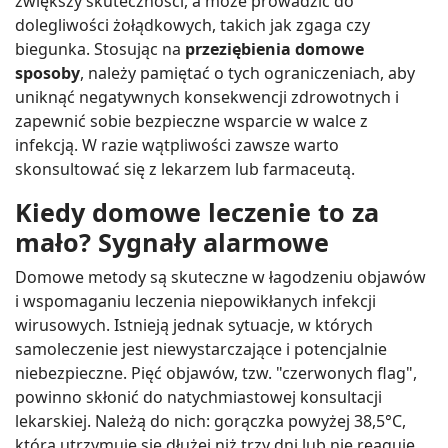
zwiększy skuteczności, a może prowadzić do
dolegliwości żołądkowych, takich jak zgaga czy
biegunka. Stosując na
przeziębienia domowe
sposoby
, należy pamiętać o tych ograniczeniach, aby
uniknąć negatywnych konsekwencji zdrowotnych i
zapewnić sobie bezpieczne wsparcie w walce z
infekcją. W razie wątpliwości zawsze warto
skonsultować się z lekarzem lub farmaceutą.
Kiedy domowe leczenie to za
mało? Sygnały alarmowe
Domowe metody są skuteczne w łagodzeniu objawów
i wspomaganiu leczenia niepowikłanych infekcji
wirusowych. Istnieją jednak sytuacje, w których
samoleczenie jest niewystarczające i potencjalnie
niebezpieczne. Pięć objawów, tzw. "czerwonych flag",
powinno skłonić do natychmiastowej konsultacji
lekarskiej. Należą do nich: gorączka powyżej 38,5°C,
która utrzymuje się dłużej niż trzy dni lub nie reaguje