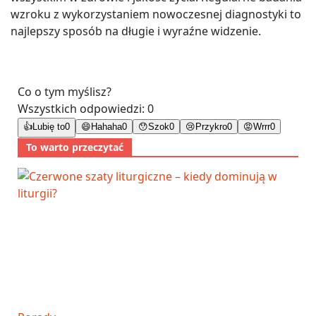
wzroku z wykorzystaniem nowoczesnej diagnostyki to
najlepszy sposób na długie i wyraźne widzenie.
Co o tym myślisz?
Wszystkich odpowiedzi:
0
👍
Lubię to
0
😄
Hahaha
0
😯
Szok
0
😢
Przykro
0
😡
Wrrr
0
To warto przeczytać