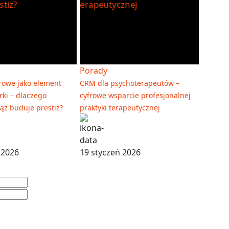
Porady
rowe jako element
CRM dla psychoterapeutów –
rki – dlaczego
cyfrowe wsparcie profesjonalnej
ąż buduje prestiż?
praktyki terapeutycznej
 2026
19 styczeń 2026