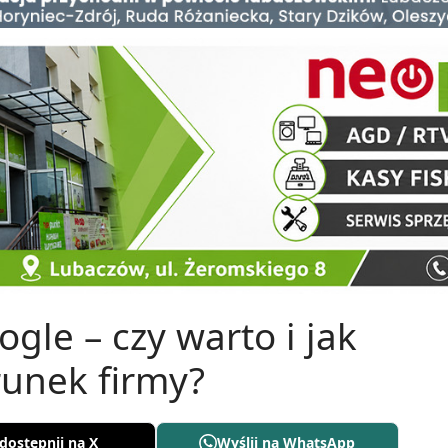
gle – czy warto i jak
runek firmy?
dostępnij na X
Wyślij na WhatsApp