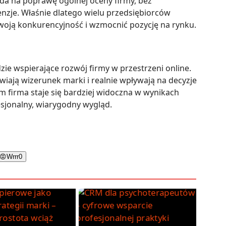
oda na poprawę ogólnej oceny firmy, bez
nzje. Właśnie dlatego wielu przedsiębiorców
swoją konkurencyjność i wzmocnić pozycję na rynku.
zie wspierające rozwój firmy w przestrzeni online.
iają wizerunek marki i realnie wpływają na decyzje
m firma staje się bardziej widoczna w wynikach
esjonalny, wiarygodny wygląd.
😡
Wrrr
0