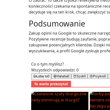
Ci zaufać. To także szybka i efektywna met
konieczności czekania na spontaniczne rece
decyduje się na ten krok, chcąc zwiększyć 
Podsumowanie
Zakup opinii na Google to skuteczne narzęd
Pozytywne recenzje budują zaufanie, popraw
zakupowe potencjalnych klientów. Dzięki ni
wyszukiwania, a profil Google zyskuje prof
Co o tym myślisz?
Wszystkich odpowiedzi:
0
👍
Lubię to
0
😄
Hahaha
0
😯
Szok
0
😢
Przykro
0
To warto przeczytać