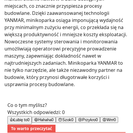
miejscach, co znacznie przyspiesza procesy
budowlane. Dzięki zaawansowanej technologii
YANMAR, minikoparka osiąga imponującą wydajność
przy minimalnym zużyciu energii, co przekłada się na
większą produktywność i mniejsze koszty eksploatacji.
Nowoczesne systemy sterowania i monitorowania
umożliwiają operatorowi precyzyjne prowadzenie
maszyny, zapewniając dokładność nawet w
najtrudniejszych zadaniach. Minikoparka YANMAR to
nie tylko narzędzie, ale także niezawodny partner na
budowie, który przynosi długotrwałe korzyści i
usprawnia procesy budowlane.
Co o tym myślisz?
Wszystkich odpowiedzi:
0
👍
Lubię to
0
😄
Hahaha
0
😯
Szok
0
😢
Przykro
0
😡
Wrrr
0
To warto przeczytać