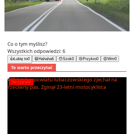
Co o tym myślisz?
Wszystkich odpowiedzi:
6
👍
Lubię to
0
😄
Hahaha
6
😯
Szok
0
😢
Przykro
0
😡
Wrrr
0
To warto przeczytać
Na sygnale