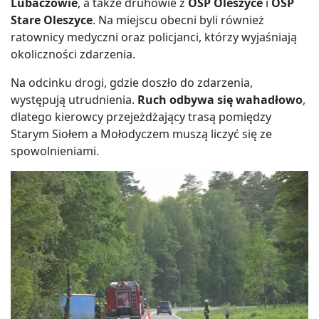
Lubaczowie
, a także druhowie z
OSP Oleszyce
i
OSP
Stare Oleszyce
. Na miejscu obecni byli również
ratownicy medyczni oraz policjanci, którzy wyjaśniają
okoliczności zdarzenia.
Na odcinku drogi, gdzie doszło do zdarzenia,
występują utrudnienia.
Ruch odbywa się wahadłowo
,
dlatego kierowcy przejeżdżający trasą pomiędzy
Starym Siołem a Mołodyczem muszą liczyć się ze
spowolnieniami.