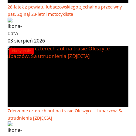
28-latek z powiatu lubaczowskiego zjechał na przeciwny
pas. Zginął 23-letni motocyklista
03 sierpień 2026
Na sygnale
Zderzenie czterech aut na trasie Oleszyce - Lubaczów. Są
utrudnienia [ZDJĘCIA]