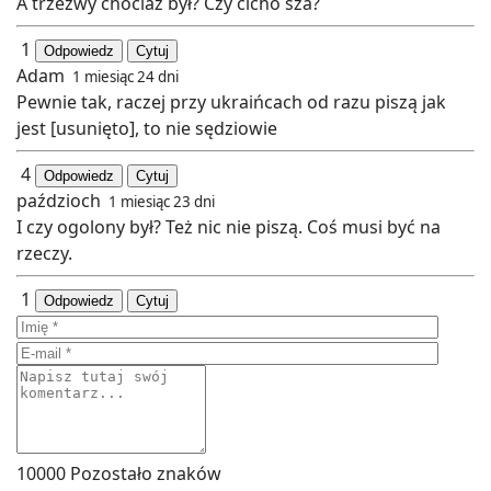
A trzeźwy chociaż był? Czy cicho sza?
1
Odpowiedz
Cytuj
Adam
1 miesiąc 24 dni
Pewnie tak, raczej przy ukraińcach od razu piszą jak
jest [usunięto], to nie sędziowie
4
Odpowiedz
Cytuj
paździoch
1 miesiąc 23 dni
I czy ogolony był? Też nic nie piszą. Coś musi być na
rzeczy.
1
Odpowiedz
Cytuj
10000
Pozostało znaków