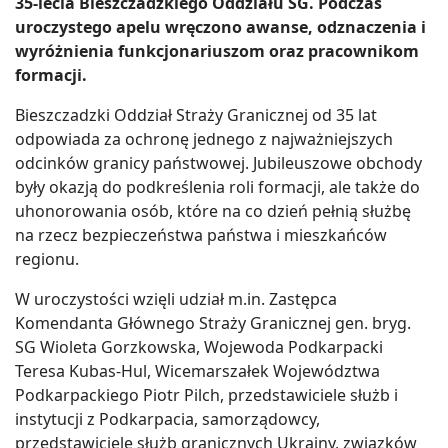
35-lecia Bieszczadzkiego Oddziału SG. Podczas
uroczystego apelu wręczono awanse, odznaczenia i
wyróżnienia funkcjonariuszom oraz pracownikom
formacji.
Bieszczadzki Oddział Straży Granicznej od 35 lat
odpowiada za ochronę jednego z najważniejszych
odcinków granicy państwowej. Jubileuszowe obchody
były okazją do podkreślenia roli formacji, ale także do
uhonorowania osób, które na co dzień pełnią służbę
na rzecz bezpieczeństwa państwa i mieszkańców
regionu.
W uroczystości wzięli udział m.in. Zastępca
Komendanta Głównego Straży Granicznej gen. bryg.
SG Wioleta Gorzkowska, Wojewoda Podkarpacki
Teresa Kubas-Hul, Wicemarszałek Województwa
Podkarpackiego Piotr Pilch, przedstawiciele służb i
instytucji z Podkarpacia, samorządowcy,
przedstawiciele służb granicznych Ukrainy, związków