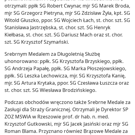
otrzymali: ppłk SG Robert Cwynar, mjr SG Marek Broda,
mjr SG Grzegorz Pietryna, mjr SG Zdzisław Żyła, kpt. SG
Witold Głuszko, ppor. SG Wojciech Łach, st. chor. szt. SG
Stanisława Jastrzębska, st. chor. szt. SG Henryk
Kiełbasa, st. chor. szt. SG Dariusz Mach oraz st. chor.
szt. SG Krzysztof Szymański.
Srebrnym Medalem za Długoletnią Służbę
uhonorowano: ppłk. SG Krzysztofa Brzyskiego, ppłk.
SG Andrzeja Papałę, ppłk. SG Marka Płoszejowskiego,
ppłk. SG Leszka Lechowicza, mjr. SG Krzysztofa Kanię,
mjr. SG Artura Krytaka, ppor. SG Czesława Łuszcza oraz
st. chor. szt. SG Wiesława Brodzińskiego.
Podczas obchodów wręczono także Srebrne Medale za
Zasługi dla Straży Granicznej. Otrzymali je Dyrektor SP
ZOZ MSWiA w Rzeszowie prof. dr hab. n. med.
Krzysztof Gutkowski, mjr SG Jacek Jasiński oraz mjr SG
Roman Blama. Przyznano również Brązowe Medale za