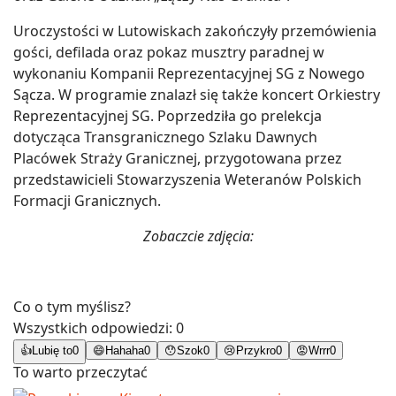
Uroczystości w Lutowiskach zakończyły przemówienia
gości, defilada oraz pokaz musztry paradnej w
wykonaniu Kompanii Reprezentacyjnej SG z Nowego
Sącza. W programie znalazł się także koncert Orkiestry
Reprezentacyjnej SG. Poprzedziła go prelekcja
dotycząca Transgranicznego Szlaku Dawnych
Placówek Straży Granicznej, przygotowana przez
przedstawicieli Stowarzyszenia Weteranów Polskich
Formacji Granicznych.
Zobaczcie zdjęcia:
Co o tym myślisz?
Wszystkich odpowiedzi:
0
👍
Lubię to
0
😄
Hahaha
0
😯
Szok
0
😢
Przykro
0
😡
Wrrr
0
To warto przeczytać