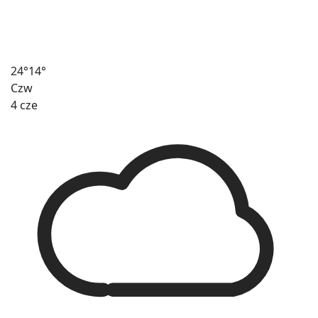
24°
14°
Czw
4 cze