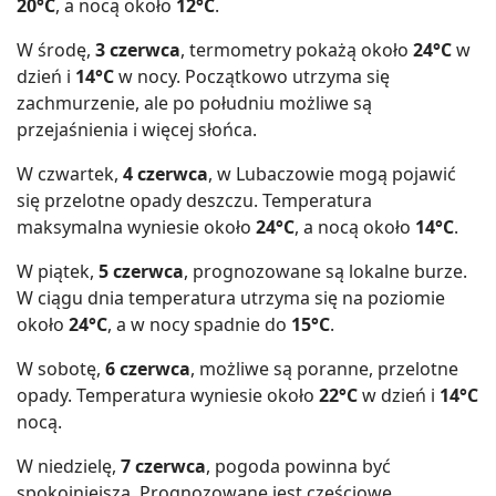
20°C
, a nocą około
12°C
.
W środę,
3 czerwca
, termometry pokażą około
24°C
w
dzień i
14°C
w nocy. Początkowo utrzyma się
zachmurzenie, ale po południu możliwe są
przejaśnienia i więcej słońca.
W czwartek,
4 czerwca
, w Lubaczowie mogą pojawić
się przelotne opady deszczu. Temperatura
maksymalna wyniesie około
24°C
, a nocą około
14°C
.
W piątek,
5 czerwca
, prognozowane są lokalne burze.
W ciągu dnia temperatura utrzyma się na poziomie
około
24°C
, a w nocy spadnie do
15°C
.
W sobotę,
6 czerwca
, możliwe są poranne, przelotne
opady. Temperatura wyniesie około
22°C
w dzień i
14°C
nocą.
W niedzielę,
7 czerwca
, pogoda powinna być
spokojniejsza. Prognozowane jest częściowe