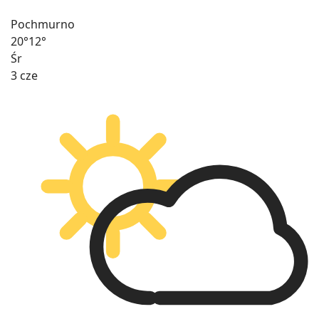
Pochmurno
20°
12°
Śr
3 cze