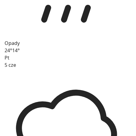
Opady
24°
14°
Pt
5 cze