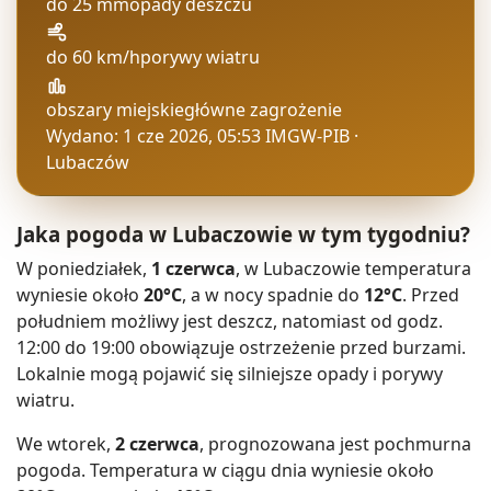
do 25 mm
opady deszczu
do 60 km/h
porywy wiatru
obszary miejskie
główne zagrożenie
Wydano: 1 cze 2026, 05:53
IMGW-PIB ·
Lubaczów
Jaka pogoda w Lubaczowie w tym tygodniu?
W poniedziałek,
1 czerwca
, w Lubaczowie temperatura
wyniesie około
20°C
, a w nocy spadnie do
12°C
. Przed
południem możliwy jest deszcz, natomiast od godz.
12:00 do 19:00 obowiązuje ostrzeżenie przed burzami.
Lokalnie mogą pojawić się silniejsze opady i porywy
wiatru.
We wtorek,
2 czerwca
, prognozowana jest pochmurna
pogoda. Temperatura w ciągu dnia wyniesie około